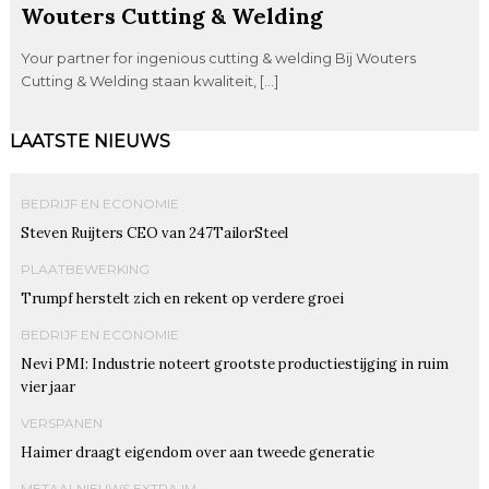
Wouters Cutting & Welding
Your partner for ingenious cutting & welding Bij Wouters
Cutting & Welding staan kwaliteit, […]
LAATSTE NIEUWS
BEDRIJF EN ECONOMIE
Steven Ruijters CEO van 247TailorSteel
PLAATBEWERKING
Trumpf herstelt zich en rekent op verdere groei
BEDRIJF EN ECONOMIE
Nevi PMI: Industrie noteert grootste productiestijging in ruim
vier jaar
VERSPANEN
Haimer draagt eigendom over aan tweede generatie
METAALNIEUWS EXTRA IM