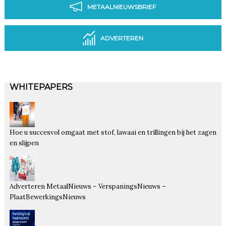
METAALNIEUWSBRIEF
ADVERTEREN
WHITEPAPERS
Hoe u succesvol omgaat met stof, lawaai en trillingen bij het zagen
en slijpen
Adverteren MetaalNieuws – VerspaningsNieuws –
PlaatBewerkingsNieuws