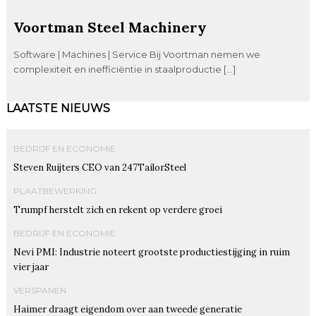
Voortman Steel Machinery
Software | Machines | Service Bij Voortman nemen we
complexiteit en inefficiëntie in staalproductie […]
LAATSTE NIEUWS
BEDRIJF EN ECONOMIE
Steven Ruijters CEO van 247TailorSteel
PLAATBEWERKING
Trumpf herstelt zich en rekent op verdere groei
BEDRIJF EN ECONOMIE
Nevi PMI: Industrie noteert grootste productiestijging in ruim
vier jaar
VERSPANEN
Haimer draagt eigendom over aan tweede generatie