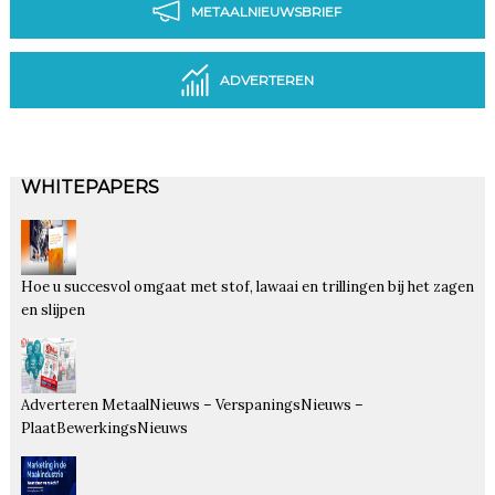
METAALNIEUWSBRIEF
ADVERTEREN
WHITEPAPERS
Hoe u succesvol omgaat met stof, lawaai en trillingen bij het zagen
en slijpen
Adverteren MetaalNieuws – VerspaningsNieuws –
PlaatBewerkingsNieuws