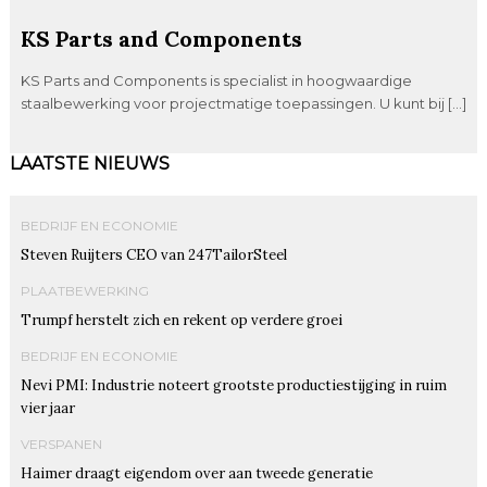
KS Parts and Components
KS Parts and Components is specialist in hoogwaardige
staalbewerking voor projectmatige toepassingen. U kunt bij […]
LAATSTE NIEUWS
BEDRIJF EN ECONOMIE
Steven Ruijters CEO van 247TailorSteel
PLAATBEWERKING
Trumpf herstelt zich en rekent op verdere groei
BEDRIJF EN ECONOMIE
Nevi PMI: Industrie noteert grootste productiestijging in ruim
vier jaar
VERSPANEN
Haimer draagt eigendom over aan tweede generatie