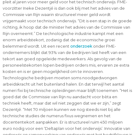
pleit al jaren voor meer geld voor het technisch onderwijs. FME-
voorzitter Ineke Dezentjé is dan ook blij met het advies van de
Commissie van Rijn waarin structureel meer geld wordt
vrijgemaakt voor technisch onderwijs. “Dit is een stap in de goede
richting, ik hoop dat de minister het advies van de Commissie van
Rijn overneemt.” De technologische industrie kampt met een
enorm arbeidstekort, zodanig dat de economische groei
belemmerd wordt. Uit een recent
onderzoek
onder FME-
ondernemers blijkt dat 93% van de bedrijven last heeft van een
tekort aan goed opgeleide medewerkers. Als gevolg van de
personeelstekorten lopen bedrijven orders mis, ervaren ze extra
kosten en is er geen mogelijkheid om te innoveren.
Technologische bedrijven moeten soms noodgedwongen
arbeidskracht uit het buitenland halen. En dat terwijl het aantal
numeri fixi bij technische opleidingen maar blijft toenemen. “Het is
goed dat de Commissie van Rijn nu aandacht voor bèta en
techniek heeft, maar dat wil niet zeggen dat we er zijn,” zegt
Dezentjé. “Met 70 miljoen kunnen we nog steeds niet bij alle
technische studies de numerus fixus wegnemen en het
docententekort aanpakken. Er is structureel ruim 450 miljoen
euro nodig voor een ‘Deltaplan voor het onderwijs’. Innovatie van
onderwijs en samenwerking van onderwijs met het bedrijfsleven is