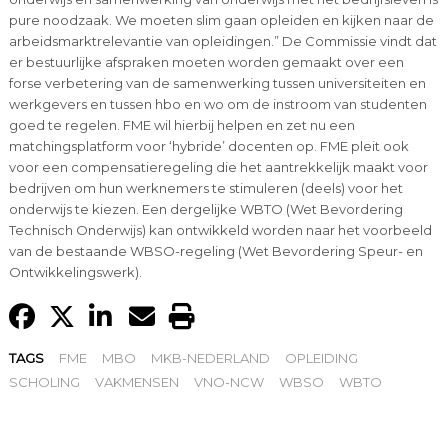
pure noodzaak. We moeten slim gaan opleiden en kijken naar de
arbeidsmarktrelevantie van opleidingen.” De Commissie vindt dat
er bestuurlijke afspraken moeten worden gemaakt over een
forse verbetering van de samenwerking tussen universiteiten en
werkgevers en tussen hbo en wo om de instroom van studenten
goed te regelen. FME wil hierbij helpen en zet nu een
matchingsplatform voor ‘hybride’ docenten op. FME pleit ook
voor een compensatieregeling die het aantrekkelijk maakt voor
bedrijven om hun werknemers te stimuleren (deels) voor het
onderwijs te kiezen. Een dergelijke WBTO (Wet Bevordering
Technisch Onderwijs) kan ontwikkeld worden naar het voorbeeld
van de bestaande WBSO-regeling (Wet Bevordering Speur- en
Ontwikkelingswerk).
TAGS
FME
MBO
MKB-NEDERLAND
OPLEIDING
SCHOLING
VAKMENSEN
VNO-NCW
WBSO
WBTO