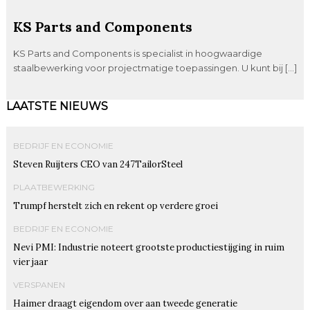
KS Parts and Components
KS Parts and Components is specialist in hoogwaardige
staalbewerking voor projectmatige toepassingen. U kunt bij […]
LAATSTE NIEUWS
BEDRIJF EN ECONOMIE
Steven Ruijters CEO van 247TailorSteel
PLAATBEWERKING
Trumpf herstelt zich en rekent op verdere groei
BEDRIJF EN ECONOMIE
Nevi PMI: Industrie noteert grootste productiestijging in ruim
vier jaar
VERSPANEN
Haimer draagt eigendom over aan tweede generatie