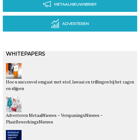
METAALNIEUWSBRIEF
ADVERTEREN
WHITEPAPERS
Hoe u succesvol omgaat met stof, lawaai en trillingen bij het zagen
en slijpen
Adverteren MetaalNieuws – VerspaningsNieuws –
PlaatBewerkingsNieuws