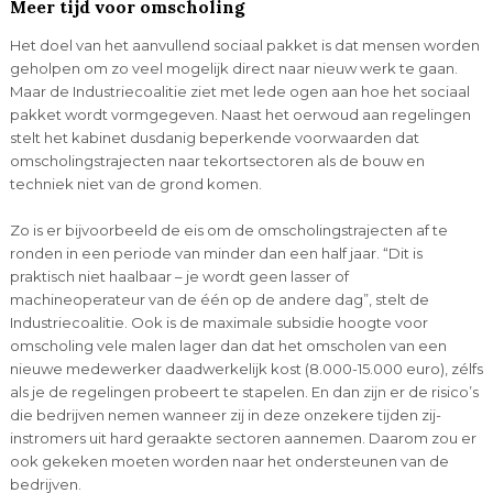
Meer tijd voor omscholing
Het doel van het aanvullend sociaal pakket is dat mensen worden
geholpen om zo veel mogelijk direct naar nieuw werk te gaan.
Maar de Industriecoalitie ziet met lede ogen aan hoe het sociaal
pakket wordt vormgegeven. Naast het oerwoud aan regelingen
stelt het kabinet dusdanig beperkende voorwaarden dat
omscholingstrajecten naar tekortsectoren als de bouw en
techniek niet van de grond komen.
Zo is er bijvoorbeeld de eis om de omscholingstrajecten af te
ronden in een periode van minder dan een half jaar. “Dit is
praktisch niet haalbaar – je wordt geen lasser of
machineoperateur van de één op de andere dag”, stelt de
Industriecoalitie. Ook is de maximale subsidie hoogte voor
omscholing vele malen lager dan dat het omscholen van een
nieuwe medewerker daadwerkelijk kost (8.000-15.000 euro), zélfs
als je de regelingen probeert te stapelen. En dan zijn er de risico’s
die bedrijven nemen wanneer zij in deze onzekere tijden zij-
instromers uit hard geraakte sectoren aannemen. Daarom zou er
ook gekeken moeten worden naar het ondersteunen van de
bedrijven.