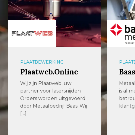
PLAATBEWERKING
PLAAT
Plaatweb.Online
Baas
Wij zijn Plaatweb, uw
Metaal
partner voor lasersnijden
is al 
Orders worden uitgevoerd
betro
door Metaalbedrijf Baas. Wij
klantg
[…]