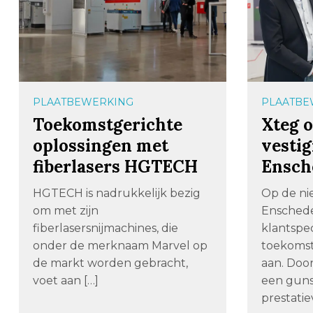
PLAATBEWERKING
PLAATBE
Toekomstgerichte
Xteg 
oplossingen met
vestig
fiberlasers HGTECH
Ensch
HGTECH is nadrukkelijk bezig
Op de ni
om met zijn
Enschede
fiberlasersnijmachines, die
klantspec
onder de merknaam Marvel op
toekomst
de markt worden gebracht,
aan. Doo
voet aan […]
een gunst
prestati