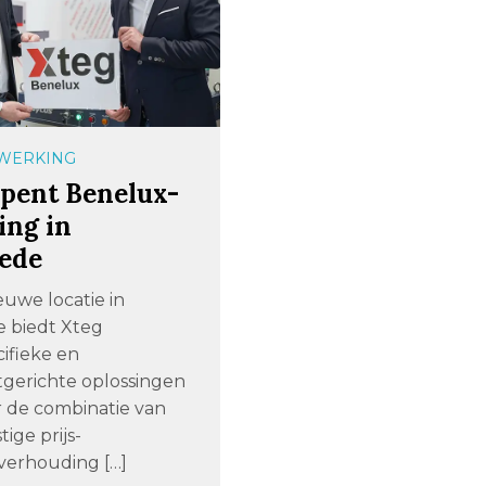
WERKING
opent Benelux-
ing in
ede
euwe locatie in
 biedt Xteg
ifieke en
gerichte oplossingen
r de combinatie van
ige prijs-
everhouding […]