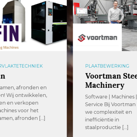
VLAKTETECHNIEK
PLAATBEWERKING
in
Voortman Stee
Machinery
amen, afronden en
en! Wij ontwikkelen,
Software | Machines |
n en verkopen
Service Bij Voortma
hines voor het
we complexiteit en
men, afronden […]
inefficiëntie in
staalproductie […]