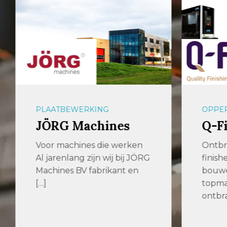
PLAATBEWERKING
OPPER
JÖRG Machines
Q-F
Voor machines die werken
Ontbr
Al jarenlang zijn wij bij JÖRG
finish
Machines BV fabrikant en
bouwe
[…]
topmac
ontbra