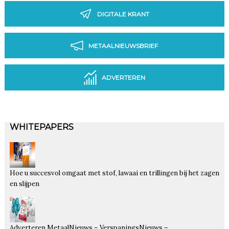
DIGITALE KRANT
METAALNIEUWSBRIEF
ADVERTEREN
WHITEPAPERS
Hoe u succesvol omgaat met stof, lawaai en trillingen bij het zagen
en slijpen
Adverteren MetaalNieuws – VerspaningsNieuws –