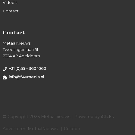
Video’s
Contact
Contact
MetaalNieuws
Tweelingenlaan 51
7324 AP Apeldoorn
+31 (0)55 – 360 1060
info@54umedia.nl
© Copyright 2026 Metaalnieuws | Powered by
iClicks
Adverteren MetaalNieuws
Colofon