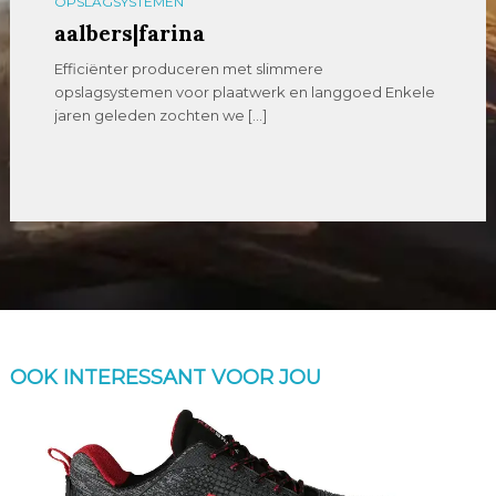
ZAAGMACHINES
Promatt
Zaagt u moeilijk verspaanbaar materiaal of stelt u
hoge eisen aan nauwkeurigheid, betrouwbaarheid en
[…]
OOK INTERESSANT VOOR JOU