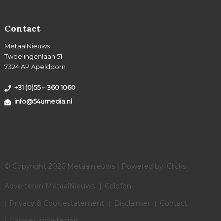
Contact
MetaalNieuws
Tweelingenlaan 51
7324 AP Apeldoorn
+31 (0)55 – 360 1060
info@54umedia.nl
© Copyright 2026 Metaalnieuws | Powered by
iClicks
Adverteren MetaalNieuws
Colofon
Privacy & Cookiestatement
Disclaimer
Contact
Cookies instellingen