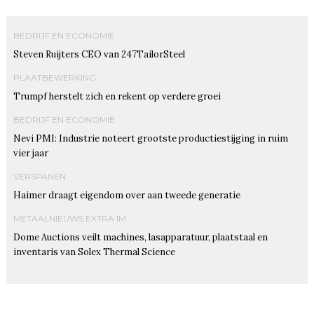
BEDRIJF EN ECONOMIE
Steven Ruijters CEO van 247TailorSteel
PLAATBEWERKING
Trumpf herstelt zich en rekent op verdere groei
BEDRIJF EN ECONOMIE
Nevi PMI: Industrie noteert grootste productiestijging in ruim
vier jaar
VERSPANEN
Haimer draagt eigendom over aan tweede generatie
METAALNIEUWS EXTRA IM
Dome Auctions veilt machines, lasapparatuur, plaatstaal en
inventaris van Solex Thermal Science