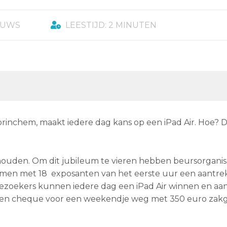
EUWS
LEESTIJD: 2 MINUTEN
chem, maakt iedere dag kans op een iPad Air. Hoe? Da
uden. Om dit jubileum te vieren hebben beursorganis
en met 18 exposanten van het eerste uur een aantrek
 bezoekers kunnen iedere dag een iPad Air winnen en aan
 een cheque voor een weekendje weg met 350 euro zak