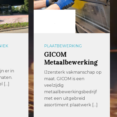
EK
PLAATBEWERKING
GICOM
Metaalbewerking
er in
IJzersterk vakmanschap op
ten.
maat. GICOM is een
[…]
veelzijdig
metaalbewerkingsbedrijf
met een uitgebreid
assortiment plaatwerk […]