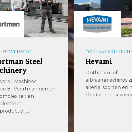
BEWERKING
OPPERVLAKTETECHNI
tman Steel
Hevami
hinery
Ontbraam- of
afbraammachines zijn 
re | Machines |
allerlei soorten en ma
e Bij Voortman nemen
Omdat er ook zoveel 
plexiteit en
iëntie in
roductie […]