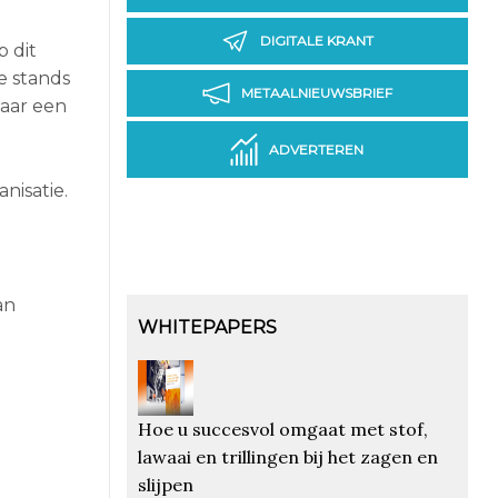
DIGITALE KRANT
 dit
e stands
METAALNIEUWSBRIEF
baar een
ADVERTEREN
nisatie.
an
WHITEPAPERS
Hoe u succesvol omgaat met stof,
lawaai en trillingen bij het zagen en
slijpen