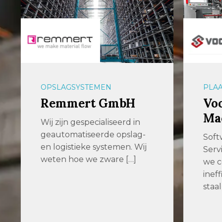
OPSLAGSYSTEMEN
PLAAT
Remmert GmbH
Voor
Mac
Wij zijn gespecialiseerd in
geautomatiseerde opslag-
Softwa
en logistieke systemen. Wij
Servic
weten hoe we zware […]
we com
ineffic
staalp