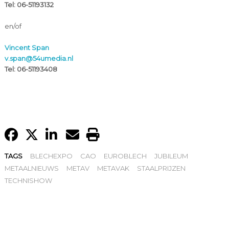
Tel: 06-51193132
en/of
Vincent Span
v.span@54umedia.nl
Tel: 06-51193408
TAGS
BLECHEXPO
CAO
EUROBLECH
JUBILEUM
METAALNIEUWS
METAV
METAVAK
STAALPRIJZEN
TECHNISHOW