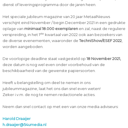
dienst of leveringsprogramma door de jaren heen.
Het speciale jubileum magazine van 20 jaar MetaalNieuws
verschijnt eind November / begin December 2021 in een gedrukte
oplage van
minimaal
18.000 exemplaren
en zal, naast de reguliere
ste
verspreiding, in het 1
kwartaal van 2022 ook aan bezoekers van
de diverse evenementen, waaronder de
TechniShow/ESEF 2022
,
worden aangeboden.
De voorlopige deadline staat vastgesteld op
18 November 2021,
deze datum is nog wel even onder voorbehoud van de
beschikbaarheid van de gewenste papiersoorten.
Heeft u belangstelling om deel te nemen in ons
jubileummagazine, laat het ons dan snel even weten!
Zeker i.v.m. de nog te nemen redactionele acties.
Neem dan snel contact op met een van onze media adviseurs:
Harold Draaijer
h.draaijer@54umedia.nl