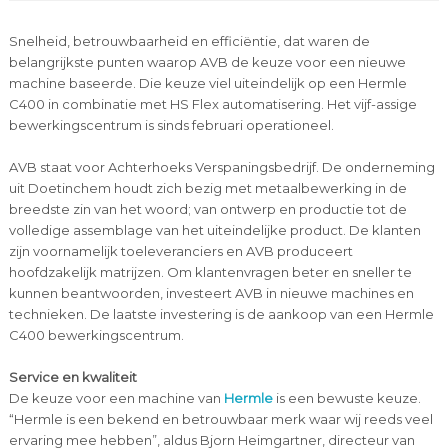
Snelheid, betrouwbaarheid en efficiëntie, dat waren de
belangrijkste punten waarop AVB de keuze voor een nieuwe
machine baseerde. Die keuze viel uiteindelijk op een Hermle
C400 in combinatie met HS Flex automatisering. Het vijf-assige
bewerkingscentrum is sinds februari operationeel.
AVB staat voor Achterhoeks Verspaningsbedrijf. De onderneming
uit Doetinchem houdt zich bezig met metaalbewerking in de
breedste zin van het woord; van ontwerp en productie tot de
volledige assemblage van het uiteindelijke product. De klanten
zijn voornamelijk toeleveranciers en AVB produceert
hoofdzakelijk matrijzen. Om klantenvragen beter en sneller te
kunnen beantwoorden, investeert AVB in nieuwe machines en
technieken. De laatste investering is de aankoop van een Hermle
C400 bewerkingscentrum.
Service en kwaliteit
De keuze voor een machine van
Hermle
is een bewuste keuze.
“Hermle is een bekend en betrouwbaar merk waar wij reeds veel
ervaring mee hebben”, aldus Bjorn Heimgartner, directeur van