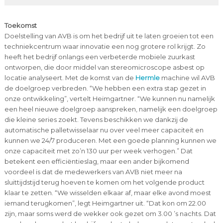
Toekomst
Doelstelling van AVB is om het bedrijf uit te laten groeien tot een
techniekcentrum waar innovatie een nog grotere rol krijgt. Zo
heeft het bedrijf onlangs een verbeterde mobiele zuurkast
ontworpen, die door middel van stereomicroscope asbest op
locatie analyseert. Met de komst van de
Hermle
machine wil AVB
de doelgroep verbreden. “We hebben een extra stap gezet in
onze ontwikkeling”, vertelt Heimgartner. “We kunnen nu namelijk
een heel nieuwe doelgroep aanspreken, namelijk een doelgroep
die kleine series zoekt. Tevens beschikken we dankzij de
automatische palletwisselaar nu over veel meer capaciteit en
kunnen we 24/7 produceren. Met een goede planning kunnen we
onze capaciteit met zo’n 130 uur per week verhogen.” Dat
betekent een efficiëntieslag, maar een ander bijkomend
voordeel is dat de medewerkers van AVB niet meer na
sluittijdstijd terug hoeven te komen om het volgende product
klaar te zetten. “We wisselden elkaar af, maar elke avond moest
iemand terugkomen”, legt Heimgartner uit. “Dat kon om 22.00
zijn, maar soms werd de wekker ook gezet om 3.00 ’s nachts. Dat