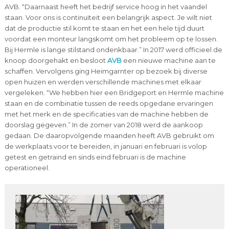
AVB. “Daarnaast heeft het bedrijf service hoog in het vaandel
staan. Voor ons is continuïteit een belangrijk aspect. Je wilt niet
dat de productie stil komt te staan en het een hele tijd duurt
voordat een monteur langskomt om het probleem op te lossen.
Bij Hermle is lange stilstand ondenkbaar.” In 2017 werd officieel de
knoop doorgehakt en besloot
AVB
een nieuwe machine aan te
schaffen. Vervolgens ging Heimgarnter op bezoek bij diverse
open huizen en werden verschillende machines met elkaar
vergeleken. “We hebben hier een Bridgeport en Hermle machine
staan en de combinatie tussen de reeds opgedane ervaringen
met het merk en de specificaties van de machine hebben de
doorslag gegeven.” In de zomer van 2018 werd de aankoop
gedaan. De daaropvolgende maanden heeft AVB gebruikt om
de werkplaats voor te bereiden, in januari en februari is volop
getest en getraind en sinds eind februari is de machine
operationeel.