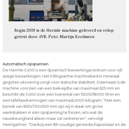
Begin 2019 is de Hermle machine geleverd en volop
getest door AVB. Foto: Martijn Koolmees
Automatisch opspannen
De Hermle C400 is een dynamisch bewerkingscentrum voor vijf-
assige bewerkingen. Het trillingsarme machinebed in mineraal
gegoten uitvoering zorgt voor statische stabiliteit. Daarnaast is de
machine voorzien van een bekwijdte van maximaal 625 mm en
beschikt de C400 over een toerental van 15000/18000 1/min en
een tafellaadvermogen van maximaal 2000 kilogram. “Met een
bereik van 850x700x500 mm zijn wij in staat om grote
werkstukken in één opspanning te frezen, iets wat de
nauwkeurigheid alleen maar zal verbeteren”, vervolgt
Heimgartner. “Dankzij een 89-voudige gereedschapswissel en de