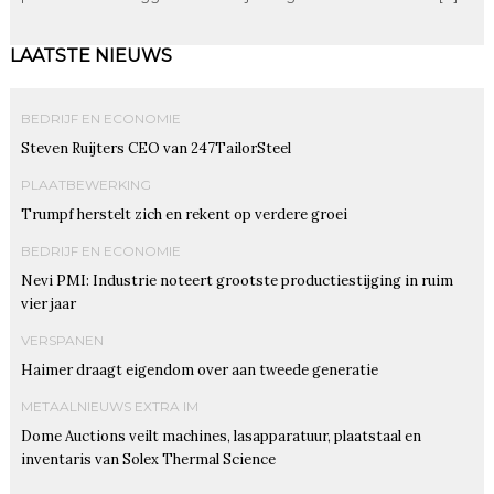
LAATSTE NIEUWS
BEDRIJF EN ECONOMIE
Steven Ruijters CEO van 247TailorSteel
PLAATBEWERKING
Trumpf herstelt zich en rekent op verdere groei
BEDRIJF EN ECONOMIE
Nevi PMI: Industrie noteert grootste productiestijging in ruim
vier jaar
VERSPANEN
Haimer draagt eigendom over aan tweede generatie
METAALNIEUWS EXTRA IM
Dome Auctions veilt machines, lasapparatuur, plaatstaal en
inventaris van Solex Thermal Science