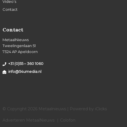
Video’s
Contact
Contact
MetaalNieuws
Tweelingenlaan 51
7324 AP Apeldoorn
+31 (0)55 – 360 1060
info@54umedia.nl
© Copyright 2026 Metaalnieuws | Powered by
iClicks
Adverteren MetaalNieuws
Colofon