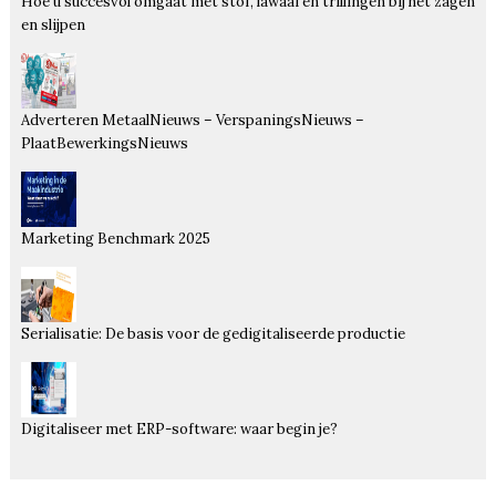
Hoe u succesvol omgaat met stof, lawaai en trillingen bij het zagen
en slijpen
Adverteren MetaalNieuws – VerspaningsNieuws –
PlaatBewerkingsNieuws
Marketing Benchmark 2025
Serialisatie: De basis voor de gedigitaliseerde productie
Digitaliseer met ERP-software: waar begin je?