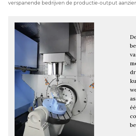
verspanende bedrijven de productie-output aanzien
D
be
va
me
dr
k
we
as
éé
c
be