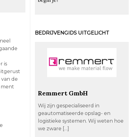
BEDRIJVENGIDS UITGELICHT
neel
rgaande
 is
itgerust
 van de
rument
Remmert GmbH
Wij zijn gespecialiseerd in
geautomatiseerde opslag- en
logistieke systemen. Wij weten hoe
re
we zware […]