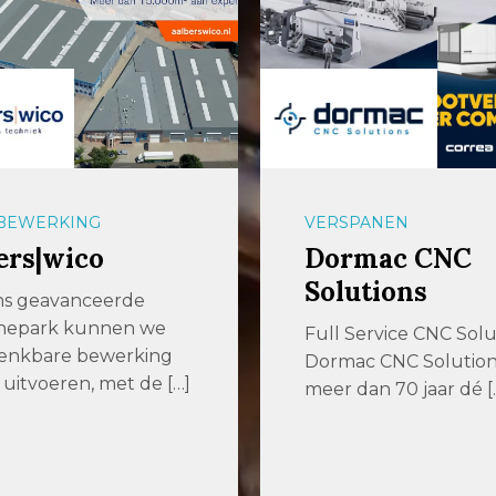
BEWERKING
VERSPANEN
ers|wico
Dormac CNC
Solutions
ns geavanceerde
nepark kunnen we
Full Service CNC Solu
denkbare bewerking
Dormac CNC Solutions 
 uitvoeren, met de […]
meer dan 70 jaar dé [