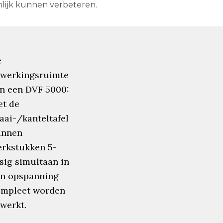
lijk kunnen verbeteren.
e
werkingsruimte
n een DVF 5000:
t de
aai-/kanteltafel
unnen
rkstukken 5-
sig simultaan in
n opspanning
ompleet worden
werkt.