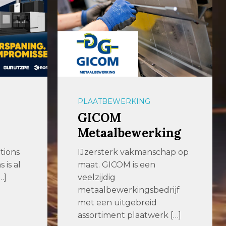
PLAATBEWERKING
GICOM
Metaalbewerking
tions
IJzersterk vakmanschap op
is al
maat. GICOM is een
…]
veelzijdig
metaalbewerkingsbedrijf
met een uitgebreid
assortiment plaatwerk […]