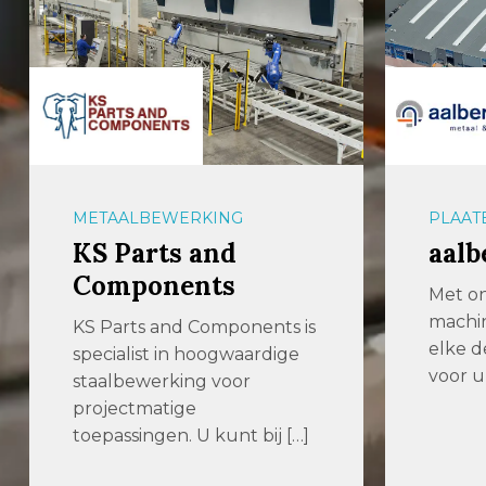
METAALBEWERKING
PLAAT
KS Parts and
aalb
Components
Met o
machi
KS Parts and Components is
elke 
specialist in hoogwaardige
voor u
staalbewerking voor
projectmatige
toepassingen. U kunt bij […]