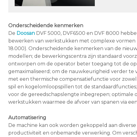
Onderscheidende kenmerken
De
Doosan
DVF 5000, DVF6500 en DVF 8000 hebben e
bewerken van werkstukken met complexe vormen me
18.000). Onderscheidende kenmerken van de nieuwe 
modellen; de bewerkingscentra zijn standaard voor
ontworpen om de operator beter toegang tot de op
gemaximaliseerd; om de nauwkeurigheid verder te v
met een thermische compensatiefunctie voor zowel d
spil en kogelomloopspillen tot de standaardfuncti
voor de gereedschapslengte inbegrepen; optimale o
werkstukken waarmee de afvoer van spanen via een n
Automatisering
De machine kan ook worden gekoppeld aan diverse p
productiviteit en onbemande verwerking. Om versch