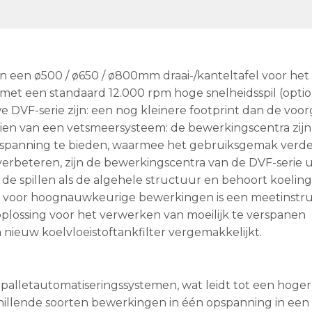
en ø500 / ø650 / ø800mm draai-/kanteltafel voor het
t een standaard 12.000 rpm hoge snelheidsspil (optio
DVF-serie zijn: een nog kleinere footprint dan de voo
zien van een vetsmeersysteem: de bewerkingscentra zijn
spanning te bieden, waarmee het gebruiksgemak verder
erbeteren, zijn de bewerkingscentra van de DVF-serie u
e spillen als de algehele structuur en behoort koeling
es; voor hoognauwkeurige bewerkingen is een meetinst
plossing voor het verwerken van moeilijk te verspanen
ieuw koelvloeistoftankfilter vergemakkelijkt.
alletautomatiseringssystemen, wat leidt tot een hoge
illende soorten bewerkingen in één opspanning in een