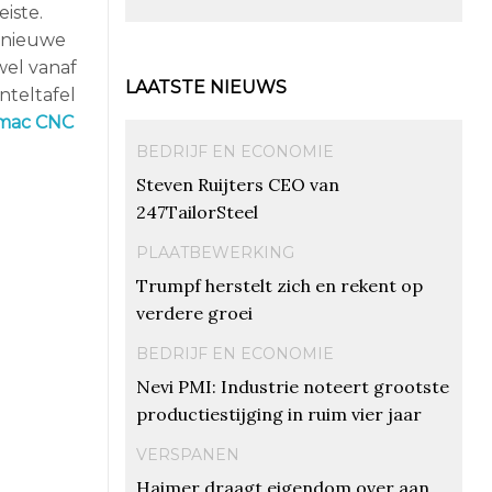
iste.
 nieuwe
wel vanaf
LAATSTE NIEUWS
nteltafel
mac CNC
BEDRIJF EN ECONOMIE
Steven Ruijters CEO van
247TailorSteel
PLAATBEWERKING
Trumpf herstelt zich en rekent op
verdere groei
BEDRIJF EN ECONOMIE
Nevi PMI: Industrie noteert grootste
productiestijging in ruim vier jaar
VERSPANEN
Haimer draagt eigendom over aan