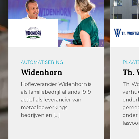
AUTOMATISERING
PLAAT
Widenhorn
Th. 
Hofleverancier Widenhorn is
Th. Wo
als familiebedrijf al sinds 1919
verhuu
actief als leverancier van
onder
metaalbewerkings-
geree
bedrijven en […]
onder
lasvoo