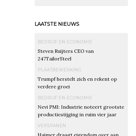
LAATSTE NIEUWS
BEDRIJF EN ECONOMIE
Steven Ruijters CEO van
247TailorSteel
PLAATBEWERKING
Trumpf herstelt zich en rekent op
verdere groei
BEDRIJF EN ECONOMIE
Nevi PMI: Industrie noteert grootste
productiestijging in ruim vier jaar
VERSPANEN
Haimer draagt eigendom over aan