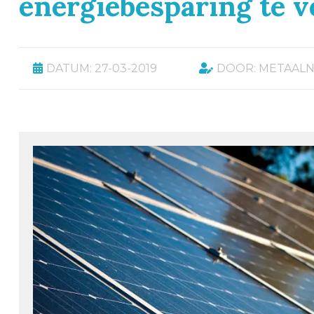
energiebesparing te v
DATUM: 27-03-2019
DOOR: METAAL