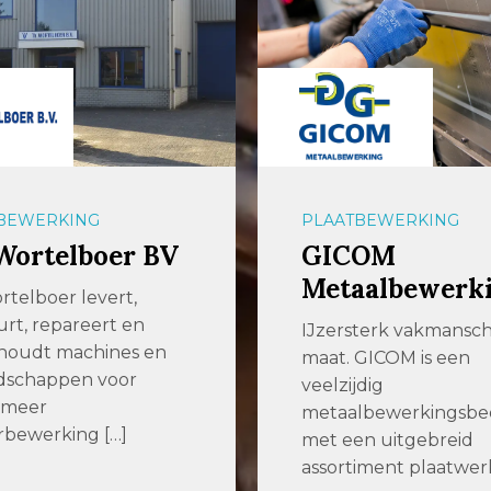
BEWERKING
PLAATBEWERKING
Wortelboer BV
GICOM
Metaalbewerk
rtelboer levert,
rt, repareert en
IJzersterk vakmansc
houdt machines en
maat. GICOM is een
dschappen voor
veelzijdig
 meer
metaalbewerkingsbed
rbewerking […]
met een uitgebreid
assortiment plaatwerk