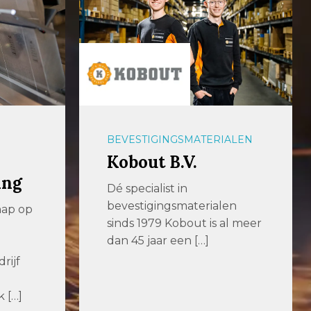
BEVESTIGINGSMATERIALEN
Kobout B.V.
ing
Dé specialist in
bevestigingsmaterialen
hap op
sinds 1979 Kobout is al meer
dan 45 jaar een […]
rijf
 […]