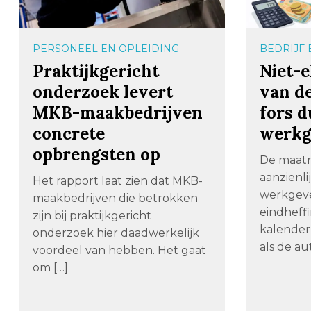
PERSONEEL EN OPLEIDING
BEDRIJF
Praktijkgericht
Niet-e
onderzoek levert
van d
MKB-maakbedrijven
fors 
concrete
werkg
opbrengsten op
De maatr
aanzienli
Het rapport laat zien dat MKB-
werkgeve
maakbedrijven die betrokken
eindheff
zijn bij praktijkgericht
kalende
onderzoek hier daadwerkelijk
als de au
voordeel van hebben. Het gaat
om […]