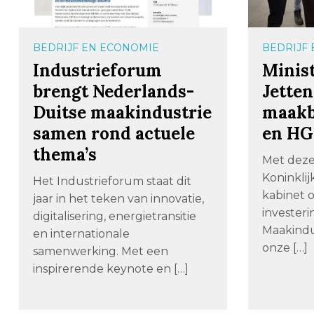
BEDRIJF EN ECONOMIE
BEDRIJF
Industrieforum
Minis
brengt Nederlands-
Jette
Duitse maakindustrie
maakb
samen rond actuele
en H
thema’s
Met deze 
Koninkli
Het Industrieforum staat dit
kabinet o
jaar in het teken van innovatie,
invester
digitalisering, energietransitie
Maakindu
en internationale
onze […]
samenwerking. Met een
inspirerende keynote en […]