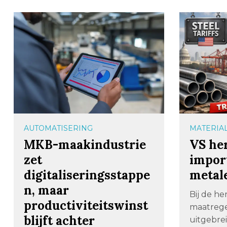
AUTOMATISERING
MATERIA
MKB-maakindustrie
VS her
zet
impor
digitaliseringsstappe
metal
n, maar
Bij de he
productiviteitswinst
maatrege
blijft achter
uitgebre