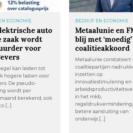
 EN ECONOMIE
BEDRIJF EN ECONOMIE
lektrische auto
Metaalunie en 
e zaak wordt
blij met ‘moedig’
duurder voor
coalitieakkoord
evers
Metaalunie constateert 
coalitiepartijen nadrukke
egel kan leiden tot
inzetten op
jk hogere lasten voor
innovatiestimulering en
rs. De pseudo-
arbeidsproductiviteitsv
ing wordt per
in het mkb,
rmaand berekend, ook
regeldrukvermindering,
to […]
betere aansluiting van
onderwijs […]