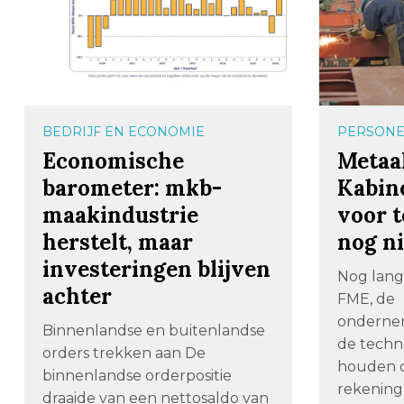
BEDRIJF EN ECONOMIE
PERSONE
Economische
Metaa
barometer: mkb-
Kabin
maakindustrie
voor 
herstelt, maar
nog n
investeringen blijven
Nog lang
achter
FME, de
ondernem
Binnenlandse en buitenlandse
de techno
orders trekken aan De
houden d
binnenlandse orderpositie
rekening
draaide van een nettosaldo van