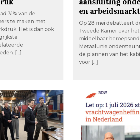
ruk
aansluiting ond
en arbeidsmark
had 31% van de
ers te maken met
Op 28 mei debatteert d
kdruk. Het is dan ook
Tweede Kamer over het
rijkste
middelbaar beroepsonde
elateerde
Metaalunie ondersteunt
eden. […]
de plannen van het kab
voor […]