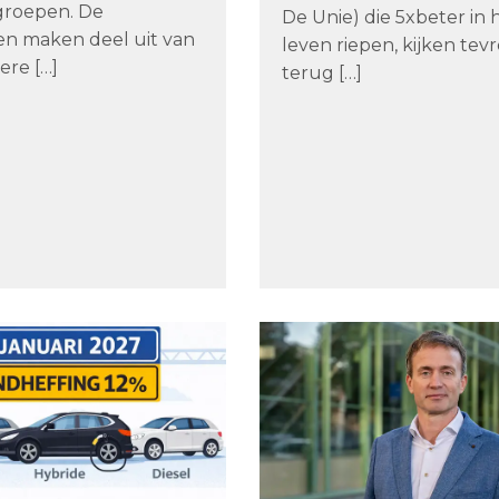
groepen. De
De Unie) die 5xbeter in 
gen maken deel uit van
leven riepen, kijken tev
ere […]
terug […]