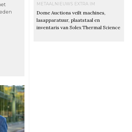
METAALNIEUWS EXTRA IM
het
reden
Dome Auctions veilt machines,
lasapparatuur, plaatstaal en
inventaris van Solex Thermal Science