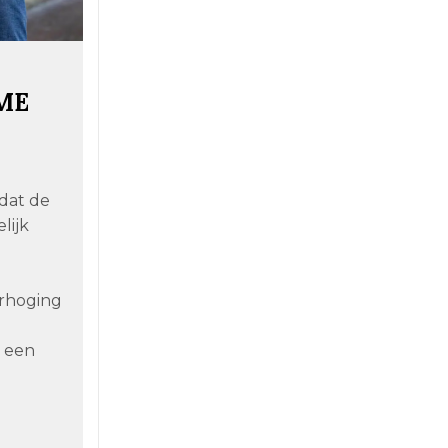
FME
dat de
lijk
erhoging
 een