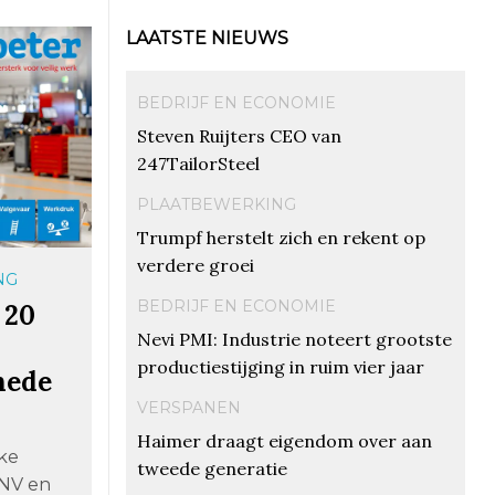
LAATSTE NIEUWS
BEDRIJF EN ECONOMIE
Steven Ruijters CEO van
247TailorSteel
PLAATBEWERKING
Trumpf herstelt zich en rekent op
verdere groei
NG
BEDRIJF EN ECONOMIE
 20
Nevi PMI: Industrie noteert grootste
productiestijging in ruim vier jaar
hede
VERSPANEN
Haimer draagt eigendom over aan
jke
tweede generatie
CNV en