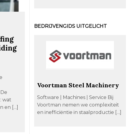
BEDRIJVENGIDS UITGELICHT
fing
iding
le
Voortman Steel Machinery
 De
Software | Machines | Service Bij
: wat
Voortman nemen we complexiteit
n en […]
en inefficiëntie in staalproductie […]