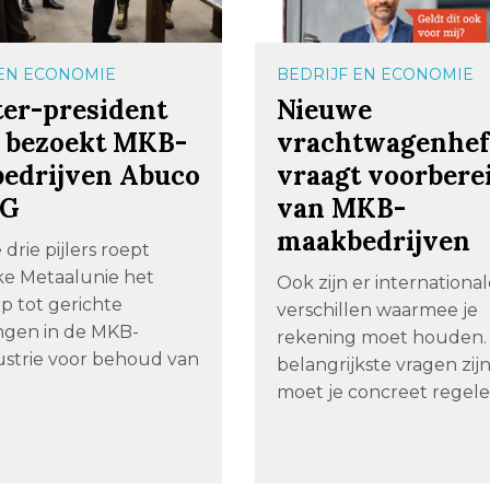
 EN ECONOMIE
BEDRIJF EN ECONOMIE
ter-president
Nieuwe
n bezoekt MKB-
vrachtwagenhef
edrijven Abuco
vraagt voorbere
GG
van MKB-
maakbedrijven
drie pijlers roept
jke Metaalunie het
Ook zijn er internationa
p tot gerichte
verschillen waarmee je
ingen in de MKB-
rekening moet houden.
strie voor behoud van
belangrijkste vragen zijn
moet je concreet regele