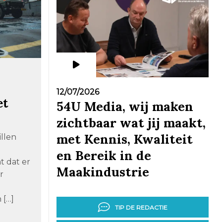
12/07/2026
et
54U Media, wij maken
zichtbaar wat jij maakt,
met Kennis, Kwaliteit
llen
en Bereik in de
t dat er
Maakindustrie
r
 […]
TIP DE REDACTIE