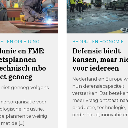
EL EN OPLEIDING
BEDRIJF EN ECONOMIE
lunie en FME:
Defensie biedt
etsplannen
kansen, maar ni
technisch mbo
voor iedereen
iet genoeg
Nederland en Europa wi
hun defensiecapaciteit
 niet genoeg Volgens
versterken. Dat beteken
meer vraag ontstaat naa
ersorganisatie voor
productie, technologie,
logische industrie,
onderhoud, innovatie en
e plannen te weinig
 met de […]