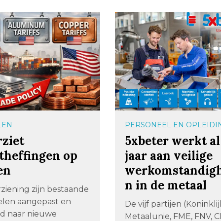
LEN
PERSONEEL EN OPLEIDI
ziet
5xbeter werkt al
theffingen op
jaar aan veilige
en
werkomstandig
n in de metaal
rziening zijn bestaande
len aangepast en
De vijf partijen (Koninkli
id naar nieuwe
Metaalunie, FME, FNV, 