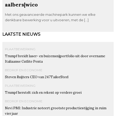
aalbers|wico
Met ons geavanceerde machinepark kunnen we elke
denkbare bewerking voor u uitvoeren, met de […]
LAATSTE NIEUWS
PLAATBEWERKING
Trumpf breidt laser- en buizensnijportfolio uit door overname
Italiaanse Cutlite Penta
BEDRIJF EN ECONOMIE
Steven Ruijters CEO van 247TailorSteel
PLAATBEWERKING
Trumpf herstelt zich en rekent op verdere groei
BEDRIJF EN ECONOMIE
Nevi PMI: Industrie noteert grootste productiestijging in ruim
vier jaar