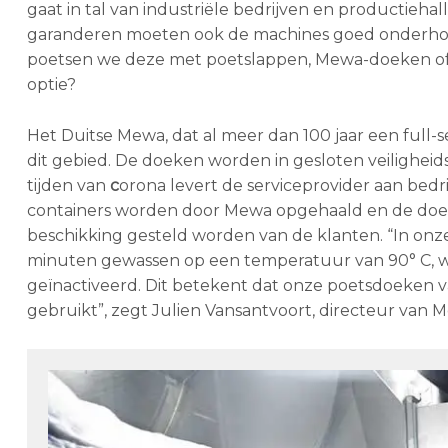
gaat in tal van industriële bedrijven en productieh
garanderen moeten ook de machines goed onderhou
poetsen we deze met poetslappen, Mewa-doeken of p
optie?
Het Duitse Mewa, dat al meer dan 100 jaar een full-
dit gebied. De doeken worden in gesloten veiligheid
tijden van
c
orona levert de serviceprovider aan bed
containers worden door Mewa opgehaald en de doe
beschikking gesteld worden van de klanten. “In on
minuten gewassen op een temperatuur van 90° C, w
geïnactiveerd. Dit betekent dat onze poetsdoeken
gebruikt”, zegt Julien Vansantvoort, directeur van M