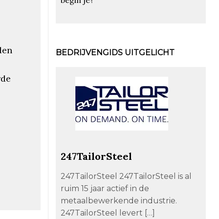
den
BEDRIJVENGIDS UITGELICHT
rde
247TailorSteel
247TailorSteel 247TailorSteel is al
ruim 15 jaar actief in de
metaalbewerkende industrie.
247TailorSteel levert […]