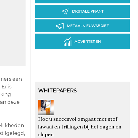
DIGITALE KRANT
METAALNIEUWSBRIEF
ADVERTEREN
emers een
Er is
WHITEPAPERS
kking
aan deze
Hoe u succesvol omgaat met stof,
lijkheden
lawaai en trillingen bij het zagen en
stilgelegd,
slijpen