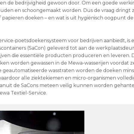
allen de bedrijvigheid gewoon door. Om een goede werki
den en schoongemaakt worden. Dus de vraag dringt zi
apieren doeken – en wat is uit hygiënisch oogpunt de
service-poetsdoekensysteem voor bedrijven aanbiedt, is 
scontainers (SaCon) geleverd tot aan de werkplaatsdeur
rijven die essentiële producten produceren en leveren. 
ken worden gewassen in de Mewa-wasserijen voordat ze
ze geautomatiseerde wasstraten worden de doeken mins
aardoor alle ziektekiemen en micro-organismen volled
 vanuit de SaCons meteen veilig kunnen worden gehant
ewa Textiel-Service.