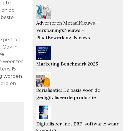
ng te
ch op:
 beste
Adverteren MetaalNieuws –
VerspaningsNieuws –
PlaatBewerkingsNieuws
expert op
. Ook in
De
 weer ter
Marketing Benchmark 2025
tens 15
ig worden
eerd en
Serialisatie: De basis voor de
gedigitaliseerde productie
Digitaliseer met ERP-software: waar
begin je?