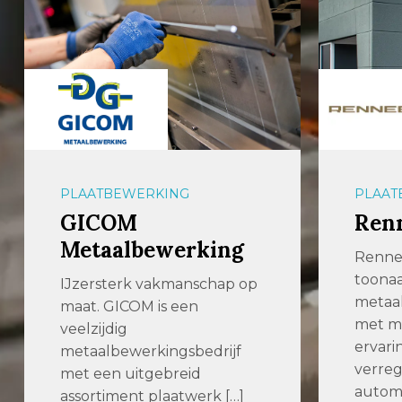
PLAATBEWERKING
PLAAT
GICOM
Ren
Metaalbewerking
Renne
toona
IJzersterk vakmanschap op
metaal
maat. GICOM is een
met me
veelzijdig
ervari
metaalbewerkingsbedrijf
verre
met een uitgebreid
automa
assortiment plaatwerk […]