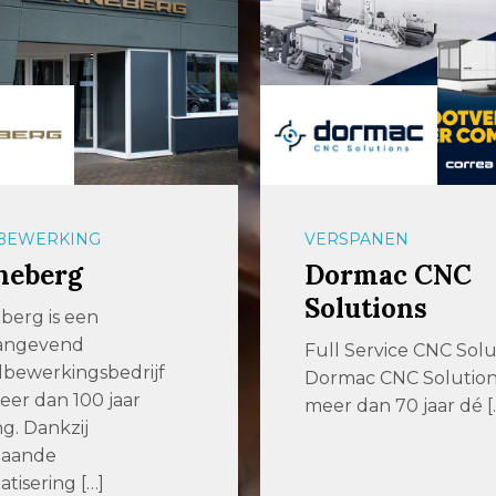
BEWERKING
VERSPANEN
neberg
Dormac CNC
Solutions
berg is een
angevend
Full Service CNC Solu
bewerkingsbedrijf
Dormac CNC Solutions 
er dan 100 jaar
meer dan 70 jaar dé [
ng. Dankzij
gaande
tisering […]