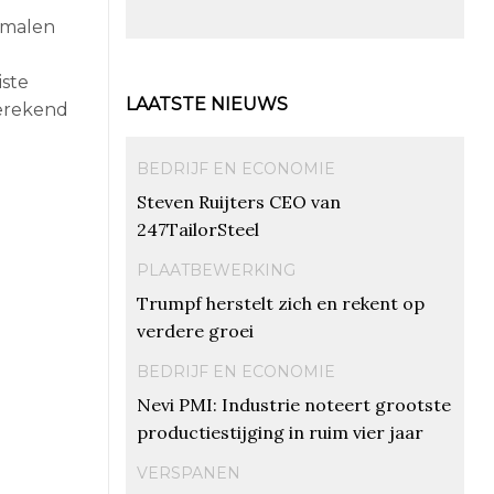
 malen
iste
LAATSTE NIEUWS
berekend
BEDRIJF EN ECONOMIE
Steven Ruijters CEO van
247TailorSteel
PLAATBEWERKING
Trumpf herstelt zich en rekent op
verdere groei
BEDRIJF EN ECONOMIE
Nevi PMI: Industrie noteert grootste
productiestijging in ruim vier jaar
VERSPANEN