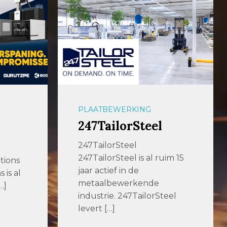
PLAATBEWERKING
247TailorSteel
247TailorSteel
247TailorSteel is al ruim 15
tions
jaar actief in de
is al
metaalbewerkende
…]
industrie. 247TailorSteel
levert […]