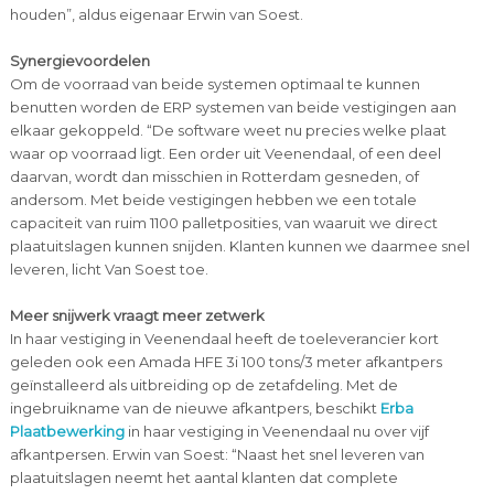
houden”, aldus eigenaar Erwin van Soest.
Synergievoordelen
Om de voorraad van beide systemen optimaal te kunnen
benutten worden de ERP systemen van beide vestigingen aan
elkaar gekoppeld. “De software weet nu precies welke plaat
waar op voorraad ligt. Een order uit Veenendaal, of een deel
daarvan, wordt dan misschien in Rotterdam gesneden, of
andersom. Met beide vestigingen hebben we een totale
capaciteit van ruim 1100 palletposities, van waaruit we direct
plaatuitslagen kunnen snijden. Klanten kunnen we daarmee snel
leveren, licht Van Soest toe.
Meer snijwerk vraagt meer zetwerk
In haar vestiging in Veenendaal heeft de toeleverancier kort
geleden ook een Amada HFE 3i 100 tons/3 meter afkantpers
geïnstalleerd als uitbreiding op de zetafdeling. Met de
ingebruikname van de nieuwe afkantpers, beschikt
Erba
Plaatbewerking
in haar vestiging in Veenendaal nu over vijf
afkantpersen. Erwin van Soest: “Naast het snel leveren van
plaatuitslagen neemt het aantal klanten dat complete