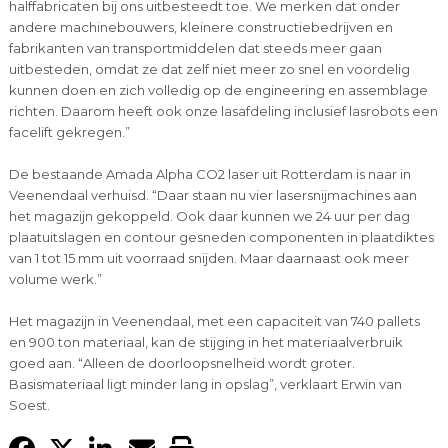
halffabricaten bij ons uitbesteedt toe. We merken dat onder
andere machinebouwers, kleinere constructiebedrijven en
fabrikanten van transportmiddelen dat steeds meer gaan
uitbesteden, omdat ze dat zelf niet meer zo snel en voordelig
kunnen doen en zich volledig op de engineering en assemblage
richten. Daarom heeft ook onze lasafdeling inclusief lasrobots een
facelift gekregen.”
De bestaande Amada Alpha CO2 laser uit Rotterdam is naar in
Veenendaal verhuisd. “Daar staan nu vier lasersnijmachines aan
het magazijn gekoppeld. Ook daar kunnen we 24 uur per dag
plaatuitslagen en contour gesneden componenten in plaatdiktes
van 1 tot 15 mm uit voorraad snijden. Maar daarnaast ook meer
volume werk.”
Het magazijn in Veenendaal, met een capaciteit van 740 pallets
en 900 ton materiaal, kan de stijging in het materiaalverbruik
goed aan. “Alleen de doorloopsnelheid wordt groter.
Basismateriaal ligt minder lang in opslag”, verklaart Erwin van
Soest.