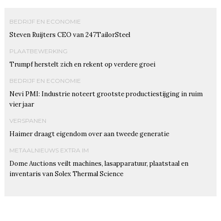
BEDRIJF EN ECONOMIE
Steven Ruijters CEO van 247TailorSteel
PLAATBEWERKING
Trumpf herstelt zich en rekent op verdere groei
BEDRIJF EN ECONOMIE
Nevi PMI: Industrie noteert grootste productiestijging in ruim
vier jaar
VERSPANEN
Haimer draagt eigendom over aan tweede generatie
METAALNIEUWS EXTRA IM
Dome Auctions veilt machines, lasapparatuur, plaatstaal en
inventaris van Solex Thermal Science