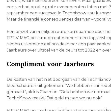
besluit, waarmee iedereen kon leven. Maar gaandewe
een verbod op alle grote evenementen tot en met 31
september een succesvolle Technishow zou kunnen 
Maar de financiële consequenties daarvan – vooral 
Een omzet van 4 miljoen euro zou daarmee door he
FPT-VIMAG bestuur op dat moment een topjurist inges
samen uitkomt en gaf ons daarvoor een paar aanknopi
Jaarbeurs over uitstel van de beurs tot 2022 en ove
Compliment voor Jaarbeurs
De kosten van het niet doorgaan van de TechniShow l
kleerscheuren uit gekomen. “We hebben naar redelijk
gemaakt”, aldus Gaalman. “Ook hebben we normaal g
TechniShow maakt. Dat geld missen we nu ook.”
FPT-VIMAG en Jaarbeurs hebben stevige gesprekken 