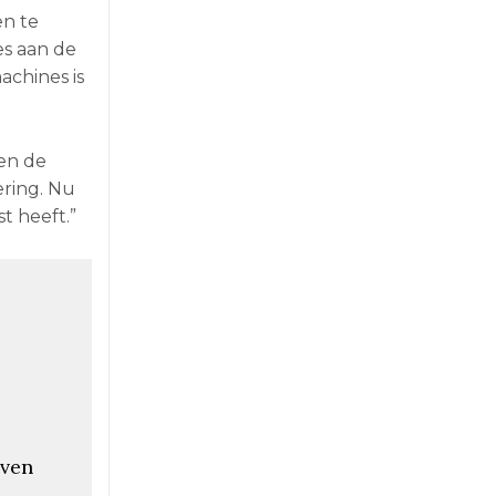
en te
es aan de
achines is
en de
ering. Nu
t heeft.”
oven