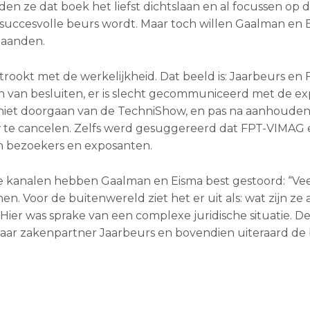
en ze dat boek het liefst dichtslaan en al focussen op
n succesvolle beurs wordt. Maar toch willen Gaalman en
maanden.
trookt met de werkelijkheid. Dat beeld is: Jaarbeurs en 
van besluiten, er is slecht gecommuniceerd met de ex
n niet doorgaan van de TechniShow, en pas na aanhoude
w te cancelen. Zelfs werd gesuggereerd dat FPT-VIMAG 
n bezoekers en exposanten.
ale kanalen hebben Gaalman en Eisma best gestoord: “V
n. Voor de buitenwereld ziet het er uit als: wat zijn ze 
 Hier was sprake van een complexe juridische situatie. D
haar zakenpartner Jaarbeurs en bovendien uiteraard de