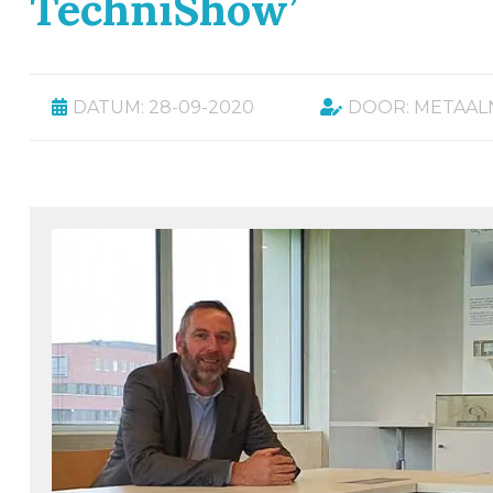
TechniShow’
DATUM: 28-09-2020
DOOR: METAAL