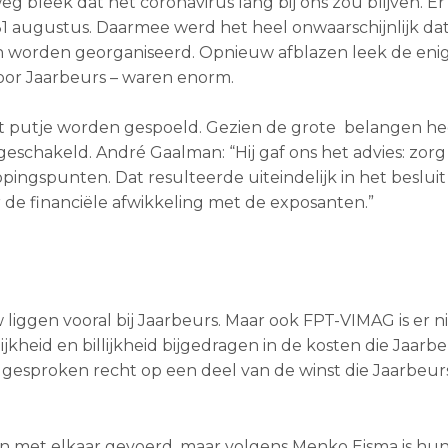
g bleek dat het coronavirus lang bij ons zou blijven. 
 augustus. Daarmee werd het heel onwaarschijnlijk dat 
worden georganiseerd. Opnieuw afblazen leek de enig
voor Jaarbeurs – waren enorm.
t putje worden gespoeld. Gezien de grote belangen he
chakeld. André Gaalman: “Hij gaf ons het advies: zorg d
ngspunten. Dat resulteerde uiteindelijk in het besluit
r de financiële afwikkeling met de exposanten.”
iggen vooral bij Jaarbeurs. Maar ook FPT-VIMAG is er n
heid en billijkheid bijgedragen in de kosten die Jaarbe
esproken recht op een deel van de winst die Jaarbeur
met elkaar gevoerd, maar volgens Menko Eisma is hun 