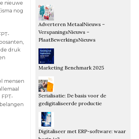
 de nieuwe
 Eisma nog
Adverteren MetaalNieuws –
VerspaningsNieuws –
FPT-
PlaatBewerkingsNieuws
posanten,
nde druk
en
Marketing Benchmark 2025
eel mensen
allemaal
Serialisatie: De basis voor de
e FPT-
gedigitaliseerde productie
 belangen
Digitaliseer met ERP-software: waar
begin je?