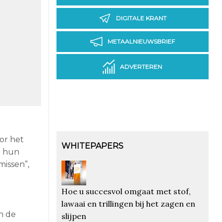
DIGITALE KRANT
METAALNIEUWSBRIEF
ADVERTEREN
or het
WHITEPAPERS
m hun
issen”,
Hoe u succesvol omgaat met stof,
lawaai en trillingen bij het zagen en
n de
slijpen