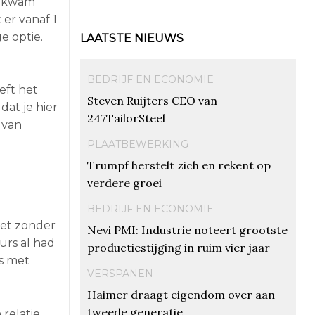
Er kwam
er vanaf 1
e optie.
LAATSTE NIEUWS
BEDRIJF EN ECONOMIE
eft het
Steven Ruijters CEO van
at je hier
247TailorSteel
 van
PLAATBEWERKING
Trumpf herstelt zich en rekent op
verdere groei
BEDRIJF EN ECONOMIE
iet zonder
Nevi PMI: Industrie noteert grootste
urs al had
productiestijging in ruim vier jaar
s met
VERSPANEN
Haimer draagt eigendom over aan
tweede generatie
relatie