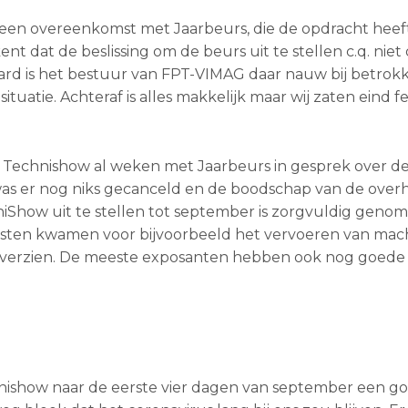
is een overeenkomst met Jaarbeurs, die de opdracht hee
t dat de beslissing om de beurs uit te stellen c.q. niet
eraard is het bestuur van FPT-VIMAG daar nauw bij betrok
tuatie. Achteraf is alles makkelijk maar wij zaten eind f
 Technishow al weken met Jaarbeurs in gesprek over d
was er nog niks gecanceld en de boodschap van de over
niShow uit te stellen tot september is zorgvuldig geno
kosten kwamen voor bijvoorbeeld het vervoeren van mac
overzien. De meeste exposanten hebben ook nog goede
chnishow naar de eerste vier dagen van september een g