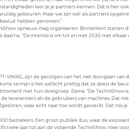
mstandigheden leer je je partners kennen. Dat is hier oo
vuldig gebeuren. Maar we zijn wel als partners opgetr
t besluit hebben genomen.”
hniShow opnieuw mag organiseren. Binnenkort starten d
 daarna. “De intentie is om tot en met 2030 met elkaar 
PT-VIMAG, zijn de gevolgen van het niet doorgaan van 
rte termijn is het wellicht prettig dat ze deels de beu
actmoment met hun doelgroep. Eisma: “De TechniShow is
de leveranciers als de gebruikers van machines. Dat mis 
esloten, waar echt naar toe wordt gewerkt. Dat mis je 
000 bezoekers. Een groot publiek dus, waar de exposan
zelfs twee jaar tot aan de volgende TechniShow, mee voor