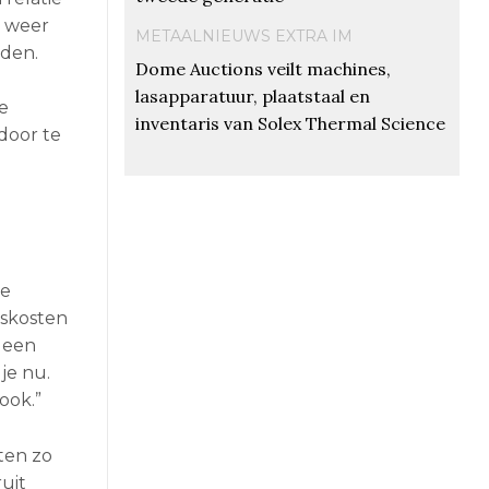
k weer
METAALNIEUWS EXTRA IM
eden.
Dome Auctions veilt machines,
lasapparatuur, plaatstaal en
e
inventaris van Solex Thermal Science
door te
de
rskosten
 een
je nu.
ook.”
ten zo
uit