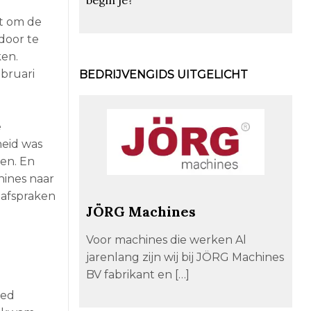
ft om de
 door te
ken.
ebruari
BEDRIJVENGIDS UITGELICHT
e
heid was
men. En
hines naar
 afspraken
JÖRG Machines
Voor machines die werken Al
jarenlang zijn wij bij JÖRG Machines
BV fabrikant en […]
oed