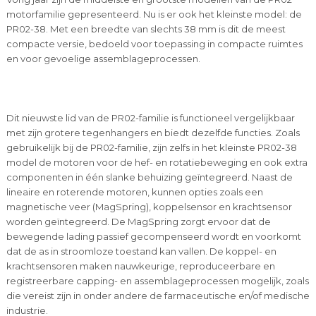
motorfamilie gepresenteerd. Nu is er ook het kleinste model: de
PR02-38. Met een breedte van slechts 38 mm is dit de meest
compacte versie, bedoeld voor toepassing in compacte ruimtes
en voor gevoelige assemblageprocessen.
Dit nieuwste lid van de PR02-familie is functioneel vergelijkbaar
met zijn grotere tegenhangers en biedt dezelfde functies. Zoals
gebruikelijk bij de PR02-familie, zijn zelfs in het kleinste PR02-38
model de motoren voor de hef- en rotatiebeweging en ook extra
componenten in één slanke behuizing geïntegreerd. Naast de
lineaire en roterende motoren, kunnen opties zoals een
magnetische veer (MagSpring), koppelsensor en krachtsensor
worden geïntegreerd. De MagSpring zorgt ervoor dat de
bewegende lading passief gecompenseerd wordt en voorkomt
dat de as in stroomloze toestand kan vallen. De koppel- en
krachtsensoren maken nauwkeurige, reproduceerbare en
registreerbare capping- en assemblageprocessen mogelijk, zoals
die vereist zijn in onder andere de farmaceutische en/of medische
industrie.