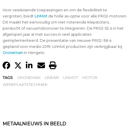
Voor veeleisende toepassingen en om de flexibiliteit te
vergroten, biedt
LinMot
de holle as-optie voor alle PR02-motoren.
Dit maakt het eenvoudig om niet-roterende klepstoters,
perslucht of vacuümdoorvoer te integreren. De PR02-52 is in het
afgelopen jaar al met succes in veel applicaties
geïmplementeerd. De presentatie van nieuwe PR02-38 is
gepland voor medio 2019. LinMot producten zijn verkrijgbaar bij
Groneman
in Hengelo.
TAGS
GRONEMAN
LINEAIR
LINMOT
MOTOR
WERKPLAATSTECHNIEK
METAALNIEUWS IN BEELD