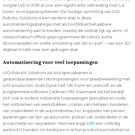
zorgde LVD in 2019 al voor een significante uitbreiding met o.a.
toren- en magazijnsystemen. De huidige oprichting van LVD
Robotic Solutions is een verdere stap in deze
automatiseringsstrategie met als hoofddoel betaalbare
automatisering aan te bieden, waarbij de nadruk ligt op semi- of
volautomatisch offline geprogrammeerde robots, korte
doorlooptijden en snelle omzetting van ‘art-to-part’ – van een 3D-
digitaal model naar een gebogen stuk.
Automatisering voor veel toepassingen
LVD Robotic Solutions zal zich specialiseren in
gestandaardiseerde robotoplossingen voor plaatbewerking met
LVD-producten, zoals Dyna-Cell, Ulti-Form en Leancell, en de
programmeersoftware Cadman-SIM. Daarnaast zal het bedrijf
zich ook in andere industriële toepassingen specialiseren zoals
het ontbramen van werkstukken, coaten van metalen, handelen
van onderdelen in de automobielsector, koppelen van persen,
aanbrengen van lijm op autoruiten, picken van onderdelen in de
productielijn en verpakken. Hiermee krijgt
LVD
een volledig
aanbod in handen om bedrijven in al hun productieactiviteiten te