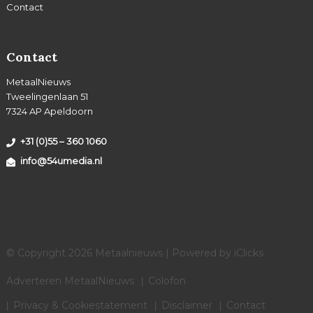
Contact
Contact
MetaalNieuws
Tweelingenlaan 51
7324 AP Apeldoorn
+31 (0)55 – 360 1060
info@54umedia.nl
© Copyright 2026 Metaalnieuws | Powered by
iClicks
Adverteren MetaalNieuws
Colofon
Privacy & Cookiestatement
Disclaimer
Contact