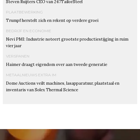
Steven Ruijters CEO van 247TailorSteel
PLAATBEWERKING
Trumpf herstelt zich en rekent op verdere groei
BEDRIJF EN ECONOMIE
Nevi PMI: Industrie noteert grootste productiestijging in ruim
vier jaar
VERSPANEN
Haimer draagt eigendom over aan tweede generatie
METAALNIEUWS EXTRA IM
Dome Auctions veilt machines, lasapparatuur, plaatstaal en
inventaris van Solex Thermal Science