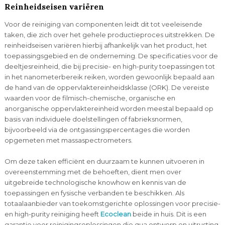
Reinheidseisen variëren
Voor de reiniging van componenten leidt dit tot veeleisende
taken, die zich over het gehele productieproces uitstrekken. De
reinheidseisen variëren hierbij afhankelijk van het product, het
toepassingsgebied en de onderneming. De specificaties voor de
deeltjesreinheid, die bij precisie- en high-purity toepassingen tot
in het nanometerbereik reiken, worden gewoonlijk bepaald aan
de hand van de oppervlaktereinheidsklasse (ORK). De vereiste
waarden voor de filmisch-chemische, organische en
anorganische oppervlaktereinheid worden meestal bepaald op
basis van individuele doelstellingen of fabrieksnormen,
bijvoorbeeld via de ontgassingspercentages die worden
opgemeten met massaspectrometers.
Om deze taken efficiënt en duurzaam te kunnen uitvoeren in
overeenstemming met de behoeften, dient men over
uitgebreide technologische knowhow en kennis van de
toepassingen en fysische verbanden te beschikken. Als
totaalaanbieder van toekomstgerichte oplossingen voor precisie-
en high-purity reiniging heeft
Ecoclean
beide in huis. Dit is een
garantie voor reinigingsoplossingen die qua ontwerp en uitrusting