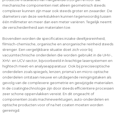
mechanische componenten niet alleen geometrisch steeds
complexer kunnen zijn maar ook steeds groter en zwaarder. De
diameters van deze werkstukken kunnen tegenwoordig tussen
één millimeter en meer dan een meter variëren. Tegelijk neemt
de verscheidenheid aan materialen toe.
Bovendien worden de specificaties inzake deeltjesreinheid,
filmisch-chemische, organische en anorganische reinheid steeds
strenger. Een vergelijkbare situatie doet zich voor bij
vacuümtechnische onderdelen die worden gebruikt in de UHV-,
XHV- en UCV-sector, bijvoorbeeld in krachtige lasersystemen en
hightech meet-en analyseapparatuur. Ook bij precisieoptische
onderdelen zoals spiegels, lenzen, prisma’s en micro-optische
onderdelen ontstaan nieuwe en uitdagende reinigingstaken als
gevolg van de complexere geometrie en gewijzigde materialen.
In de coatingtechnologie zijn door steeds efficiëntere processen
zeer schone oppervlakken vereist. En dit ongeacht of
componenten zoals machinewerktuigen, auto-onderdelen en
optische producten voor of na het coaten moeten worden
gereinigd.