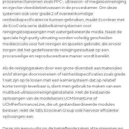
procesmechanismen zoals PPC-, ultrasoon- of megasoonreiniging
en injectie-vloeddebietwassen in de proceskamer. Om deze
systemen ook voor grade 2 of overeenkomstige
reinheidsspecificaties te kunnen gebruiken, maakt Ecoclean met
de EcoCvela-serie dubbelkamersystemen voor
reinigingstoepassingen met watergebaseerde media. Naast de
speciale high-purity uitrusting worden volledig gescheiden
mediacircuits voor het reinigen en spoelen gebruikt, die ervoor
zorgen dat het gedefinieerde reinigingsresultaat op een
procesveilige en reproduceerbare manier wordt bereikt.
Als de reinigingstaken door een grote diversiteit aan materialen
en/of strenge doorvoereisen of reinheidsspecificaties zoals grade
1 niet zijn op te lossen met een kamersysteem dat op relatief
korte termijn leverbaar is, dient men gebruik te maken van een
multibad-ultrasoonreinigingsinstallatie. Met de bestaande
oplossingen van de modelseries UCMSmartLine of
UCMPerformanceLine, die uit gestandaardiseerde modules
bestaan, reikt de SBS Ecoclean Group ook hiervoor efficiënte
oplossingen aan.
Deze zijn eenvoudig op de betreffende taken af te stemmen en