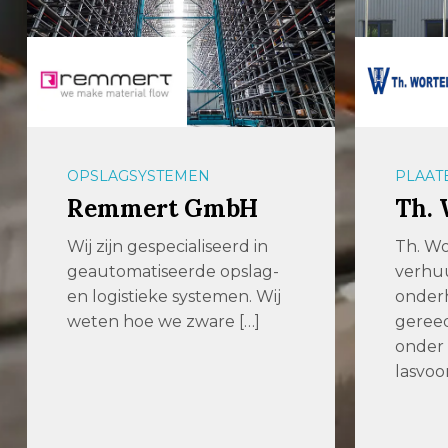
OPSLAGSYSTEMEN
PLAAT
Remmert GmbH
Th. 
Wij zijn gespecialiseerd in
Th. Wo
geautomatiseerde opslag-
verhuu
en logistieke systemen. Wij
onder
weten hoe we zware […]
geree
onder
lasvoo