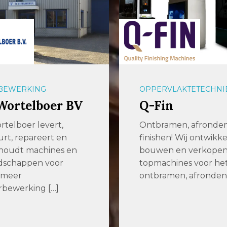
BEWERKING
OPPERVLAKTETECHNI
Wortelboer BV
Q-Fin
rtelboer levert,
Ontbramen, afronde
rt, repareert en
finishen! Wij ontwikke
houdt machines en
bouwen en verkope
dschappen voor
topmachines voor he
 meer
ontbramen, afronden 
rbewerking […]