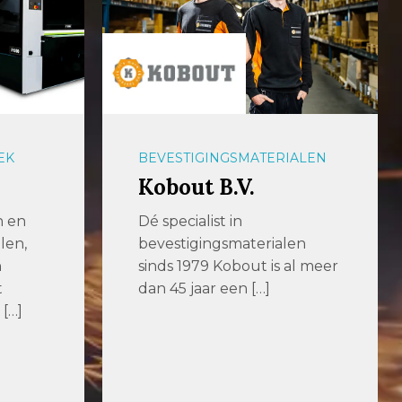
EK
BEVESTIGINGSMATERIALEN
Kobout B.V.
n en
Dé specialist in
len,
bevestigingsmaterialen
n
sinds 1979 Kobout is al meer
t
dan 45 jaar een […]
[…]