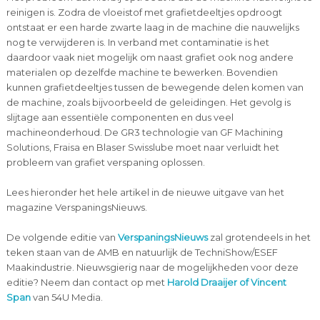
reinigen is. Zodra de vloeistof met grafietdeeltjes opdroogt
ontstaat er een harde zwarte laag in de machine die nauwelijks
nog te verwijderen is. In verband met contaminatie is het
daardoor vaak niet mogelijk om naast grafiet ook nog andere
materialen op dezelfde machine te bewerken. Bovendien
kunnen grafietdeeltjes tussen de bewegende delen komen van
de machine, zoals bijvoorbeeld de geleidingen. Het gevolg is
slijtage aan essentiële componenten en dus veel
machineonderhoud. De GR3 technologie van GF Machining
Solutions, Fraisa en Blaser Swisslube moet naar verluidt het
probleem van grafiet verspaning oplossen.
Lees hieronder het hele artikel in de nieuwe uitgave van het
magazine VerspaningsNieuws.
De volgende editie van
VerspaningsNieuws
zal grotendeels in het
teken staan van de AMB en natuurlijk de TechniShow/ESEF
Maakindustrie. Nieuwsgierig naar de mogelijkheden voor deze
editie? Neem dan contact op met
Harold Draaijer of Vincent
Span
van 54U Media.