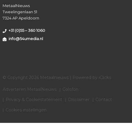
MetaalNieuws
Tweelingenlaan 51
7324 AP Apeldoorn
+31 (0)55 – 360 1060
info@54umedia.nl
© Copyright 2026 Metaalnieuws | Powered by
iClicks
Adverteren MetaalNieuws
Colofon
Privacy & Cookiestatement
Disclaimer
Contact
Cookies instellingen