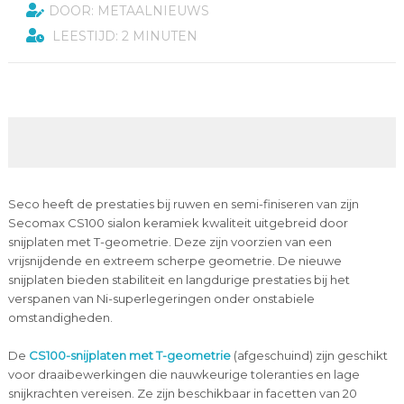
DOOR: METAALNIEUWS
LEESTIJD: 2 MINUTEN
Seco heeft de prestaties bij ruwen en semi-finiseren van zijn
Secomax CS100 sialon keramiek kwaliteit uitgebreid door
snijplaten met T-geometrie. Deze zijn voorzien van een
vrijsnijdende en extreem scherpe geometrie. De nieuwe
snijplaten bieden stabiliteit en langdurige prestaties bij het
verspanen van Ni-superlegeringen onder onstabiele
omstandigheden.
De
CS100-snijplaten met T-geometrie
(afgeschuind) zijn geschikt
voor draaibewerkingen die nauwkeurige toleranties en lage
snijkrachten vereisen. Ze zijn beschikbaar in facetten van 20