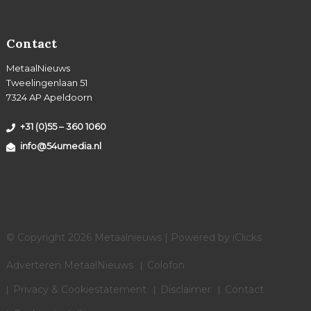
Contact
MetaalNieuws
Tweelingenlaan 51
7324 AP Apeldoorn
+31 (0)55 – 360 1060
info@54umedia.nl
© Copyright 2026 Metaalnieuws | Powered by
iClicks
Adverteren MetaalNieuws
Colofon
Privacy & Cookiestatement
Disclaimer
Contact