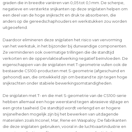
graden die in breedte variëren van 0,05 tot 0,1 mm. De scherpe,
negatieve en versterkte snijkanten op deze snijplaten helpen om
een deel van de hoge snijkracht en druk te absorberen, die
anders op de gereedschaphouders en werkstukken zou worden
uitgeoefend.
Daardoor elimineren deze snijplaten het risico van vervorming
van het werkstuk, in het bijzonder bij dunwandige componenten.
Ze verminderen ook overmatige trillingen die de standtijd
verkorten en de oppervlakteafwerking negatief beïnvloeden. De
eigenschappen van de snijplaten met T-geometrie vullen ook de
bestaande CS100-producten met S-geometrie (afgeschuind en
gehoond) aan, die ontwikkeld zijn om bestand te zijn tegen hoge
snijkrachten onder stabiele bewerkingsomstandigheden.
De snijplaten met T- en die met S-geometrie van de CS100-serie
hebben allemaal een hoge weerstand tegen abrasieve slijtage en
een grote taaiheid. De standtijd wordt verlengd en er hogere
snijsnelheden mogelijk zijn bij het bewerken van uitdagende
materialen zoals Inconel, Mar, Rene en Waspaloy. De fabrikanten
die deze snijplaten gebruiken, vooral in de luchtvaartindustrie en