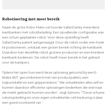
Robotisering met meer bereik
Naast de grote Robo-Mate-cel toonde SafanDarley meerdere
kantbanken met robotbelading. Een opvallende configuratie was
een schuin geplaatste robot. Voor deze opstelling heeft
SafanDarley patent aangevraagd. Door de robot onder een hoek
te positioneren, ontstaat een groter bereik richting de kantbank.
Daardoor kan dezelfde robot grotere producten en een bredere
kantbank bedienen. De robot heeft meer bereik in het gebied
voor de kantpers.
Tijdens het open huis werd deze oplossing getoond bij een E-
Brake 80T, gecombineerd met vier productpallets, een
nulpuntstafel en een gripperstation. “We ontwikkelen alles zelf en
kunnen daardoor efficiënte oplossingen bedenken die snel naar
de markt gebracht kunnen worden”, zegt Sijmons. ““Deze schuine
robotopstelling en onze eigen ontwikkelde cell-besturing is daar
een goed voorbeeld van.”