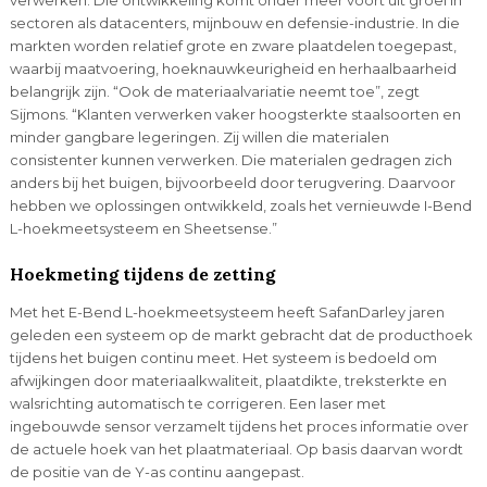
sectoren als datacenters, mijnbouw en defensie-industrie. In die
markten worden relatief grote en zware plaatdelen toegepast,
waarbij maatvoering, hoeknauwkeurigheid en herhaalbaarheid
belangrijk zijn. “Ook de materiaalvariatie neemt toe”, zegt
Sijmons. “Klanten verwerken vaker hoogsterkte staalsoorten en
minder gangbare legeringen. Zij willen die materialen
consistenter kunnen verwerken. Die materialen gedragen zich
anders bij het buigen, bijvoorbeeld door terugvering. Daarvoor
hebben we oplossingen ontwikkeld, zoals het vernieuwde I-Bend
L-hoekmeetsysteem en Sheetsense.”
Hoekmeting tijdens de zetting
Met het E-Bend L-hoekmeetsysteem heeft SafanDarley jaren
geleden een systeem op de markt gebracht dat de producthoek
tijdens het buigen continu meet. Het systeem is bedoeld om
afwijkingen door materiaalkwaliteit, plaatdikte, treksterkte en
walsrichting automatisch te corrigeren. Een laser met
ingebouwde sensor verzamelt tijdens het proces informatie over
de actuele hoek van het plaatmateriaal. Op basis daarvan wordt
de positie van de Y-as continu aangepast.