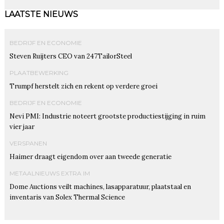
LAATSTE NIEUWS
BEDRIJF EN ECONOMIE
Steven Ruijters CEO van 247TailorSteel
PLAATBEWERKING
Trumpf herstelt zich en rekent op verdere groei
BEDRIJF EN ECONOMIE
Nevi PMI: Industrie noteert grootste productiestijging in ruim
vier jaar
VERSPANEN
Haimer draagt eigendom over aan tweede generatie
METAALNIEUWS EXTRA IM
Dome Auctions veilt machines, lasapparatuur, plaatstaal en
inventaris van Solex Thermal Science