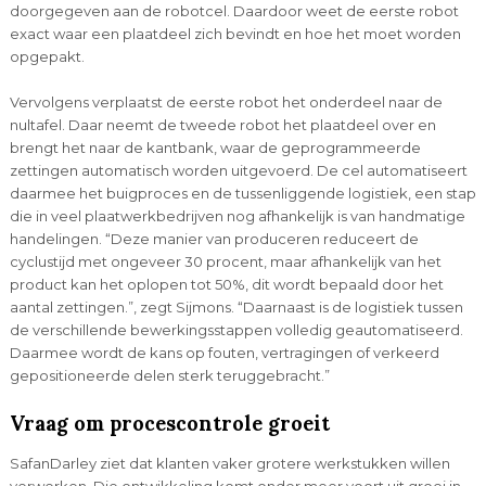
doorgegeven aan de robotcel. Daardoor weet de eerste robot
exact waar een plaatdeel zich bevindt en hoe het moet worden
opgepakt.
Vervolgens verplaatst de eerste robot het onderdeel naar de
nultafel. Daar neemt de tweede robot het plaatdeel over en
brengt het naar de kantbank, waar de geprogrammeerde
zettingen automatisch worden uitgevoerd. De cel automatiseert
daarmee het buigproces en de tussenliggende logistiek, een stap
die in veel plaatwerkbedrijven nog afhankelijk is van handmatige
handelingen. “Deze manier van produceren reduceert de
cyclustijd met ongeveer 30 procent, maar afhankelijk van het
product kan het oplopen tot 50%, dit wordt bepaald door het
aantal zettingen.”, zegt Sijmons. “Daarnaast is de logistiek tussen
de verschillende bewerkingsstappen volledig geautomatiseerd.
Daarmee wordt de kans op fouten, vertragingen of verkeerd
gepositioneerde delen sterk teruggebracht.”
Vraag om procescontrole groeit
SafanDarley ziet dat klanten vaker grotere werkstukken willen
verwerken. Die ontwikkeling komt onder meer voort uit groei in