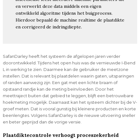
en verwerkt deze data middels een eigen
ontwikkeld algoritme tijdens het buigprocess.
Hierdoor bepaald de machine realtime de plaatdikte
en corrigeerd de indringdiepte.
SafanDarley heeft het systeem de afgelopen jaren verder
doorontwikkeld. Tijdens het open huis was de vernieuwde I-Bend
L in werking te zien. Daarmee kan de gebruiker de meetzone
instellen. Dat is relevant bij plaatdelen waarin gaten, uitsparingen
of randen aanwezig zijn. Een gat met een lichte braam of
opstaand randje kan de meting beïnvloeden. Door het
meettraject buiten dat gebied te leggen, blijft een betrouwbare
hoekmeting mogelijk. Daarnaast kan het systeem dichter bij de V-
groef meten. Dat is vooral gunstig bij kleinere producten en korte
beenlengtes. Volgens SafanDarley is de nieuwe uitvoering sneller
en beter geprijsd dan de vorige versie.
Plaatdiktecontrole verhoogt proceszekerheid