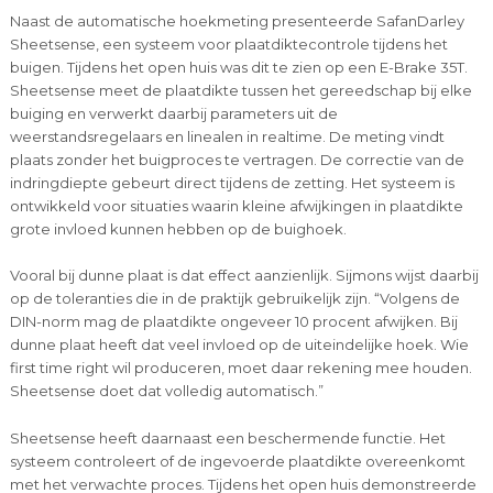
Naast de automatische hoekmeting presenteerde SafanDarley
Sheetsense, een systeem voor plaatdiktecontrole tijdens het
buigen. Tijdens het open huis was dit te zien op een E-Brake 35T.
Sheetsense meet de plaatdikte tussen het gereedschap bij elke
buiging en verwerkt daarbij parameters uit de
weerstandsregelaars en linealen in realtime. De meting vindt
plaats zonder het buigproces te vertragen. De correctie van de
indringdiepte gebeurt direct tijdens de zetting. Het systeem is
ontwikkeld voor situaties waarin kleine afwijkingen in plaatdikte
grote invloed kunnen hebben op de buighoek.
Vooral bij dunne plaat is dat effect aanzienlijk. Sijmons wijst daarbij
op de toleranties die in de praktijk gebruikelijk zijn. “Volgens de
DIN-norm mag de plaatdikte ongeveer 10 procent afwijken. Bij
dunne plaat heeft dat veel invloed op de uiteindelijke hoek. Wie
first time right wil produceren, moet daar rekening mee houden.
Sheetsense doet dat volledig automatisch.”
Sheetsense heeft daarnaast een beschermende functie. Het
systeem controleert of de ingevoerde plaatdikte overeenkomt
met het verwachte proces. Tijdens het open huis demonstreerde