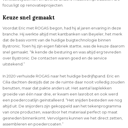
focus ligt op renovatieprojecten.
Keuze snel gemaakt
Voordat Eric met ROGAS begon, had hij al jaren ervaring in deze
branche. Hij werkte altijd met kantbanken van Beyeler, het merk
dat de basis vormt van de huidige buigtechnologie binnen
Bystronic. Toen hij zijn eigen fabriek startte, was de keuze daarom
snel gemaakt. “Ik kende de besturing en was altijd erg tevreden
over Bystronic. De contacten waren goed en de service
uitstekend.”
In 2020 verhuisde ROGAS naar het huidige bedrijfspand. Eric en
Cilia dachten destijds dat ze de ruimte daar nooit volledig zouden
benutten, maar dat pakte anders uit. Het aantal lasplekken
groeide van één naar drie, er kwam een lasrobot en ook werd
een poedercoatlijn geïnstalleerd. “Het snijden besteden we nog
altijd uit. De snijorders zijn gekoppeld aan het tekenprogramma
van onze producten, waardoor het materiaal perfect op maat
gesneden binnenkomt. Vervolgens kunnen we het direct zetten,
assembleren en poedercoaten.”