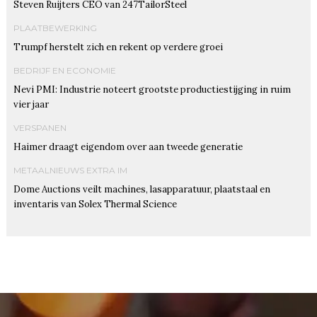
Steven Ruijters CEO van 247TailorSteel
PLAATBEWERKING
Trumpf herstelt zich en rekent op verdere groei
BEDRIJF EN ECONOMIE
Nevi PMI: Industrie noteert grootste productiestijging in ruim
vier jaar
VERSPANEN
Haimer draagt eigendom over aan tweede generatie
METAALNIEUWS EXTRA IM
Dome Auctions veilt machines, lasapparatuur, plaatstaal en
inventaris van Solex Thermal Science