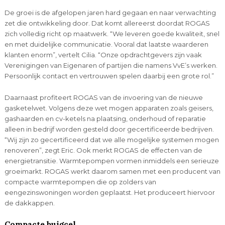
De groei is de afgelopen jaren hard gegaan en naar verwachting
zet die ontwikkeling door. Dat komt allereerst doordat ROGAS
zich volledig richt op maatwerk. “We leveren goede kwaliteit, snel
en met duidelijke communicatie. Vooral dat laatste waarderen
klanten enorm”, vertelt Cilia. “Onze opdrachtgevers zijn vaak
Verenigingen van Eigenaren of partijen die namens VvE’s werken.
Persoonlijk contact en vertrouwen spelen daarbij een grote rol.”
Daarnaast profiteert ROGAS van de invoering van de nieuwe
gasketelwet. Volgens deze wet mogen apparaten zoals geisers,
gashaarden en cv-ketels na plaatsing, onderhoud of reparatie
alleen in bedrijf worden gesteld door gecertificeerde bedrijven.
“Wij zijn zo gecertificeerd dat we alle mogelijke systemen mogen
renoveren”, zegt Eric. Ook merkt ROGAS de effecten van de
energietransitie. Warmtepompen vormen inmiddels een serieuze
groeimarkt. ROGAS werkt daarom samen met een producent van
compacte warmtepompen die op zolders van
eengezinswoningen worden geplaatst. Het produceert hiervoor
de dakkappen.
Compacte buigcel