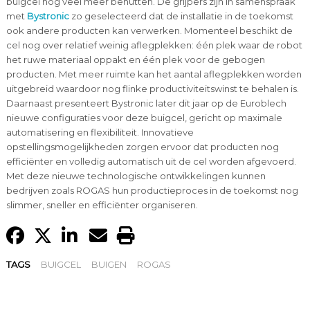
buigcel nog veel meer benutten. De grijpers zijn in samenspraak
met
Bystronic
zo geselecteerd dat de installatie in de toekomst
ook andere producten kan verwerken. Momenteel beschikt de
cel nog over relatief weinig aflegplekken: één plek waar de robot
het ruwe materiaal oppakt en één plek voor de gebogen
producten. Met meer ruimte kan het aantal aflegplekken worden
uitgebreid waardoor nog flinke productiviteitswinst te behalen is.
Daarnaast presenteert Bystronic later dit jaar op de Euroblech
nieuwe configuraties voor deze buigcel, gericht op maximale
automatisering en flexibiliteit. Innovatieve
opstellingsmogelijkheden zorgen ervoor dat producten nog
efficiënter en volledig automatisch uit de cel worden afgevoerd.
Met deze nieuwe technologische ontwikkelingen kunnen
bedrijven zoals ROGAS hun productieproces in de toekomst nog
slimmer, sneller en efficiënter organiseren.
TAGS
BUIGCEL
BUIGEN
ROGAS