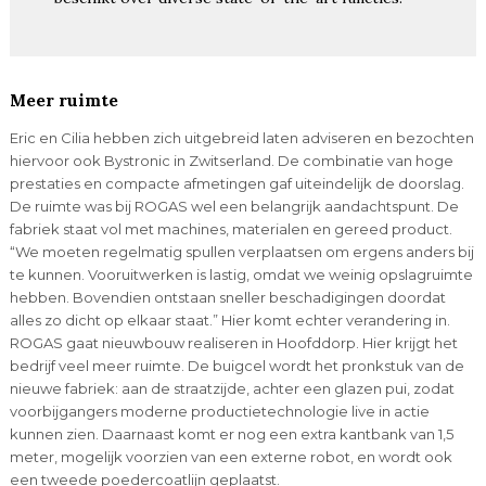
Meer ruimte
Eric en Cilia hebben zich uitgebreid laten adviseren en bezochten
hiervoor ook Bystronic in Zwitserland. De combinatie van hoge
prestaties en compacte afmetingen gaf uiteindelijk de doorslag.
De ruimte was bij ROGAS wel een belangrijk aandachtspunt. De
fabriek staat vol met machines, materialen en gereed product.
“We moeten regelmatig spullen verplaatsen om ergens anders bij
te kunnen. Vooruitwerken is lastig, omdat we weinig opslagruimte
hebben. Bovendien ontstaan sneller beschadigingen doordat
alles zo dicht op elkaar staat.” Hier komt echter verandering in.
ROGAS gaat nieuwbouw realiseren in Hoofddorp. Hier krijgt het
bedrijf veel meer ruimte. De buigcel wordt het pronkstuk van de
nieuwe fabriek: aan de straatzijde, achter een glazen pui, zodat
voorbijgangers moderne productietechnologie live in actie
kunnen zien. Daarnaast komt er nog een extra kantbank van 1,5
meter, mogelijk voorzien van een externe robot, en wordt ook
een tweede poedercoatlijn geplaatst.