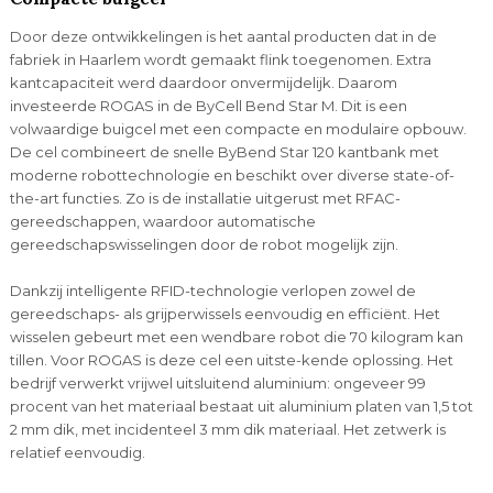
Door deze ontwikkelingen is het aantal producten dat in de
fabriek in Haarlem wordt gemaakt flink toegenomen. Extra
kantcapaciteit werd daardoor onvermijdelijk. Daarom
investeerde ROGAS in de ByCell Bend Star M. Dit is een
volwaardige buigcel met een compacte en modulaire opbouw.
De cel combineert de snelle ByBend Star 120 kantbank met
moderne robottechnologie en beschikt over diverse state-of-
the-art functies. Zo is de installatie uitgerust met RFAC-
gereedschappen, waardoor automatische
gereedschapswisselingen door de robot mogelijk zijn.
Dankzij intelligente RFID-technologie verlopen zowel de
gereedschaps- als grijperwissels eenvoudig en efficiënt. Het
wisselen gebeurt met een wendbare robot die 70 kilogram kan
tillen. Voor ROGAS is deze cel een uitste-kende oplossing. Het
bedrijf verwerkt vrijwel uitsluitend aluminium: ongeveer 99
procent van het materiaal bestaat uit aluminium platen van 1,5 tot
2 mm dik, met incidenteel 3 mm dik materiaal. Het zetwerk is
relatief eenvoudig.