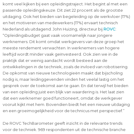
komt veel kijken bij een opleidingstraject. Het begint al met een
passende opleidingskeuze. Dit ziet 22 procent als de grootste
uitdaging. Ook het bieden van begeleiding op de werkvloer (17%)
en het motiveren van medewerkers (17%) ervaart technisch
Nederland als uitdagend. John Huizing, directeur bij
ROVC
:
“Opleidingsbudget gaat vaak voornamelijk naar jongere
werknemers. Dit komt omdat werkgevers van deze groep het
meeste rendement verwachten. In werknemers van hogere
leeftijd wordt minder vaak geïnvesteerd. Ook zien we in de
praktijk dat er weinig aandacht wordt besteed aan de
ontwikkelingen in de techniek, zoals de invloed van robotisering.
De opkomst van nieuwe technologieën maakt dat bijscholing
nodig is, maar leidinggevenden vinden het veelal lastig om het
gesprek over de toekomst aan te gaan. En dat terwijl het bieden
van een opleiding juist een blijk van waardering is. Het laat zien
dat een werknemer goed functioneert, omdat de werkgever
vooruit kijkt met hem. Bovendien biedt het een nieuwe uitdaging
en een groeimogelijkheid voor de technicus met perspectief.”
De ROVC TechBarometer geeft inzicht in de relevante trends
voor de techniek. 969 respondenten uit de technische branche