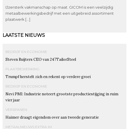
IJzersterk vakmanschap op maat. GICOM is een veelzijdig
metaalbewerkingsbedrijf met een uitgebreid assortiment
plaatwerk […]
LAATSTE NIEUWS
BEDRIJF EN ECONOMIE
Steven Ruijters CEO van 247TailorSteel
PLAATBEWERKING
Trumpf herstelt zich en rekent op verdere groei
BEDRIJF EN ECONOMIE
Nevi PMI: Industrie noteert grootste productiestijging in ruim
vier jaar
VERSPANEN
Haimer draagt eigendom over aan tweede generatie
METAALNIEUWS EXTRA IM