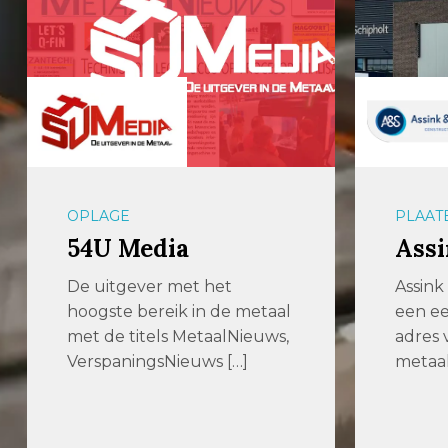
OPLAGE
PLAAT
54U Media
Assi
De uitgever met het
Assink 
hoogste bereik in de metaal
een e
met de titels MetaalNieuws,
adres
VerspaningsNieuws […]
metaa