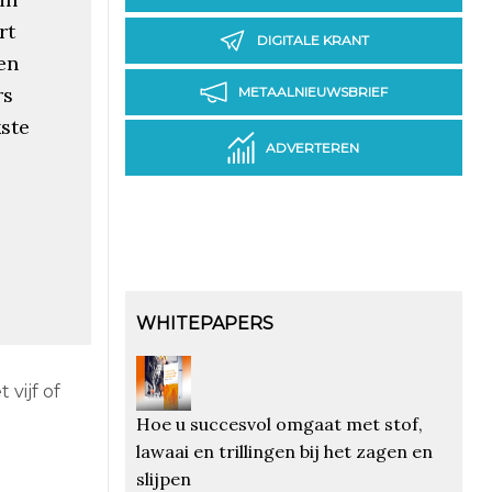
rt
DIGITALE KRANT
en
rs
METAALNIEUWSBRIEF
kste
ADVERTEREN
WHITEPAPERS
vijf of
Hoe u succesvol omgaat met stof,
lawaai en trillingen bij het zagen en
slijpen