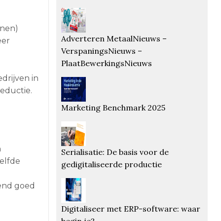
onen)
Adverteren MetaalNieuws –
eer
VerspaningsNieuws –
PlaatBewerkingsNieuws
drijven in
reductie.
Marketing Benchmark 2025
n
Serialisatie: De basis voor de
elfde
gedigitaliseerde productie
rend goed
Digitaliseer met ERP-software: waar
begin je?