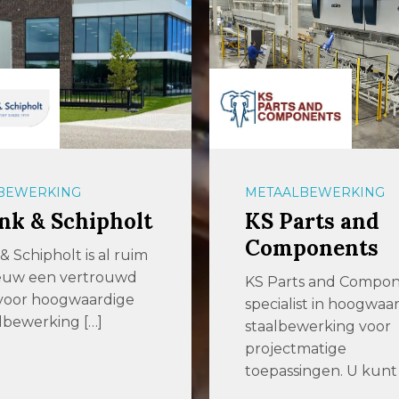
BEWERKING
METAALBEWERKING
nk & Schipholt
KS Parts and
Components
& Schipholt is al ruim
euw een vertrouwd
KS Parts and Compone
 voor hoogwaardige
specialist in hoogwaa
lbewerking […]
staalbewerking voor
projectmatige
toepassingen. U kunt b