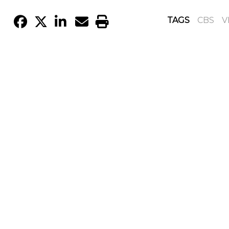
TAGS
CBS
V