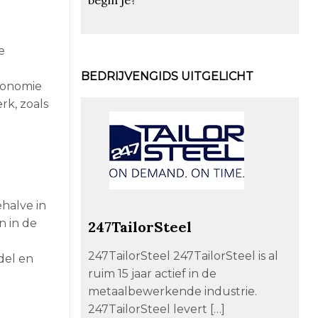
e
BEDRIJVENGIDS UITGELICHT
conomie
rk, zoals
halve in
n in de
247TailorSteel
247TailorSteel 247TailorSteel is al
del en
ruim 15 jaar actief in de
metaalbewerkende industrie.
247TailorSteel levert […]