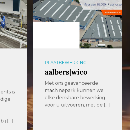
PLAATBEWERKING
aalbers|wico
Met ons geavanceerde
machinepark kunnen we
nts is
elke denkbare bewerking
rdige
voor u uitvoeren, met de […]
ij […]