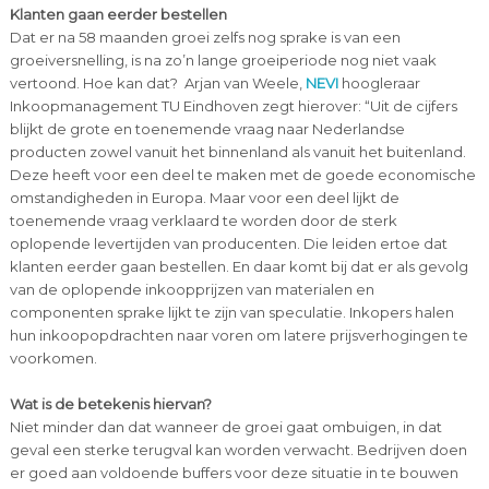
Klanten gaan eerder bestellen
Dat er na 58 maanden groei zelfs nog sprake is van een
groeiversnelling, is na zo’n lange groeiperiode nog niet vaak
vertoond. Hoe kan dat? Arjan van Weele,
NEVI
hoogleraar
Inkoopmanagement TU Eindhoven zegt hierover: “Uit de cijfers
blijkt de grote en toenemende vraag naar Nederlandse
producten zowel vanuit het binnenland als vanuit het buitenland.
Deze heeft voor een deel te maken met de goede economische
omstandigheden in Europa. Maar voor een deel lijkt de
toenemende vraag verklaard te worden door de sterk
oplopende levertijden van producenten. Die leiden ertoe dat
klanten eerder gaan bestellen. En daar komt bij dat er als gevolg
van de oplopende inkoopprijzen van materialen en
componenten sprake lijkt te zijn van speculatie. Inkopers halen
hun inkoopopdrachten naar voren om latere prijsverhogingen te
voorkomen.
Wat is de betekenis hiervan?
Niet minder dan dat wanneer de groei gaat ombuigen, in dat
geval een sterke terugval kan worden verwacht. Bedrijven doen
er goed aan voldoende buffers voor deze situatie in te bouwen