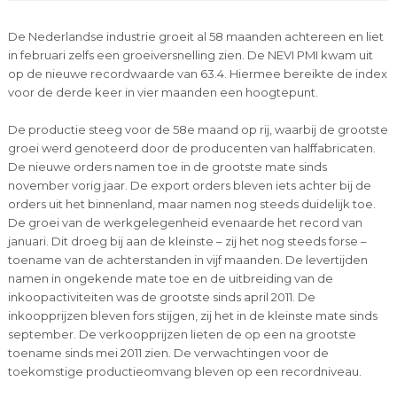
De Nederlandse industrie groeit al 58 maanden achtereen en liet
in februari zelfs een groeiversnelling zien. De NEVI PMI kwam uit
op de nieuwe recordwaarde van 63.4. Hiermee bereikte de index
voor de derde keer in vier maanden een hoogtepunt.
De productie steeg voor de 58e maand op rij, waarbij de grootste
groei werd genoteerd door de producenten van halffabricaten.
De nieuwe orders namen toe in de grootste mate sinds
november vorig jaar. De export orders bleven iets achter bij de
orders uit het binnenland, maar namen nog steeds duidelijk toe.
De groei van de werkgelegenheid evenaarde het record van
januari. Dit droeg bij aan de kleinste – zij het nog steeds forse –
toename van de achterstanden in vijf maanden. De levertijden
namen in ongekende mate toe en de uitbreiding van de
inkoopactiviteiten was de grootste sinds april 2011. De
inkoopprijzen bleven fors stijgen, zij het in de kleinste mate sinds
september. De verkoopprijzen lieten de op een na grootste
toename sinds mei 2011 zien. De verwachtingen voor de
toekomstige productieomvang bleven op een recordniveau.