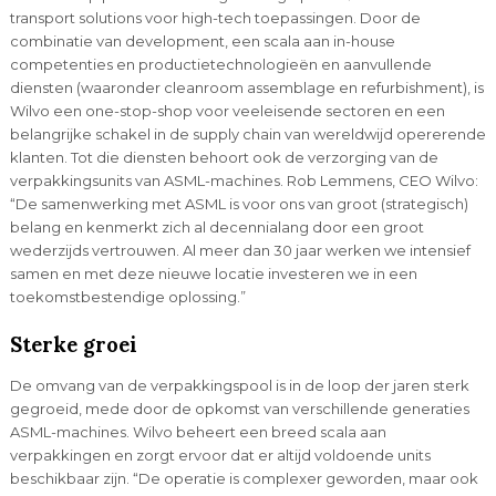
transport solutions voor high-tech toepassingen. Door de
combinatie van development, een scala aan in-house
competenties en productietechnologieën en aanvullende
diensten (waaronder cleanroom assemblage en refurbishment), is
Wilvo een one-stop-shop voor veeleisende sectoren en een
belangrijke schakel in de supply chain van wereldwijd opererende
klanten. Tot die diensten behoort ook de verzorging van de
verpakkingsunits van ASML-machines. Rob Lemmens, CEO Wilvo:
“De samenwerking met ASML is voor ons van groot (strategisch)
belang en kenmerkt zich al decennialang door een groot
wederzijds vertrouwen. Al meer dan 30 jaar werken we intensief
samen en met deze nieuwe locatie investeren we in een
toekomstbestendige oplossing.”
Sterke groei
De omvang van de verpakkingspool is in de loop der jaren sterk
gegroeid, mede door de opkomst van verschillende generaties
ASML-machines. Wilvo beheert een breed scala aan
verpakkingen en zorgt ervoor dat er altijd voldoende units
beschikbaar zijn. “De operatie is complexer geworden, maar ook