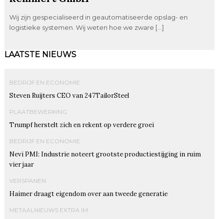
Wij zijn gespecialiseerd in geautomatiseerde opslag- en
logistieke systemen. Wij weten hoe we zware […]
LAATSTE NIEUWS
BEDRIJF EN ECONOMIE
Steven Ruijters CEO van 247TailorSteel
PLAATBEWERKING
Trumpf herstelt zich en rekent op verdere groei
BEDRIJF EN ECONOMIE
Nevi PMI: Industrie noteert grootste productiestijging in ruim
vier jaar
VERSPANEN
Haimer draagt eigendom over aan tweede generatie
METAALNIEUWS EXTRA IM