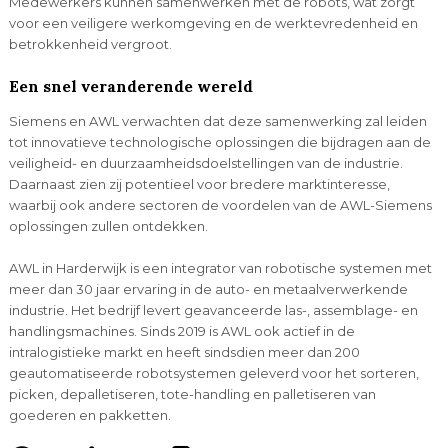
Medewerkers kunnen samenwerken met de robots, wat zorgt
voor een veiligere werkomgeving en de werktevredenheid en
betrokkenheid vergroot.
Een snel veranderende wereld
Siemens en AWL verwachten dat deze samenwerking zal leiden
tot innovatieve technologische oplossingen die bijdragen aan de
veiligheid- en duurzaamheidsdoelstellingen van de industrie.
Daarnaast zien zij potentieel voor bredere marktinteresse,
waarbij ook andere sectoren de voordelen van de AWL-Siemens
oplossingen zullen ontdekken.
AWL in Harderwijk is een integrator van robotische systemen met
meer dan 30 jaar ervaring in de auto- en metaalverwerkende
industrie. Het bedrijf levert geavanceerde las-, assemblage- en
handlingsmachines. Sinds 2019 is AWL ook actief in de
intralogistieke markt en heeft sindsdien meer dan 200
geautomatiseerde robotsystemen geleverd voor het sorteren,
picken, depalletiseren, tote-handling en palletiseren van
goederen en pakketten.