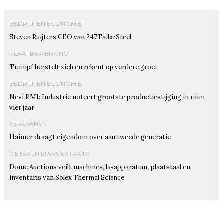
BEDRIJF EN ECONOMIE
Steven Ruijters CEO van 247TailorSteel
PLAATBEWERKING
Trumpf herstelt zich en rekent op verdere groei
BEDRIJF EN ECONOMIE
Nevi PMI: Industrie noteert grootste productiestijging in ruim
vier jaar
VERSPANEN
Haimer draagt eigendom over aan tweede generatie
METAALNIEUWS EXTRA IM
Dome Auctions veilt machines, lasapparatuur, plaatstaal en
inventaris van Solex Thermal Science