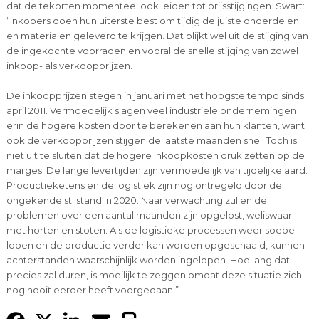
dat de tekorten momenteel ook leiden tot prijsstijgingen. Swart:
“Inkopers doen hun uiterste best om tijdig de juiste onderdelen
en materialen geleverd te krijgen. Dat blijkt wel uit de stijging van
de ingekochte voorraden en vooral de snelle stijging van zowel
inkoop- als verkoopprijzen.
De inkoopprijzen stegen in januari met het hoogste tempo sinds
april 2011. Vermoedelijk slagen veel industriële ondernemingen
erin de hogere kosten door te berekenen aan hun klanten, want
ook de verkoopprijzen stijgen de laatste maanden snel. Toch is
niet uit te sluiten dat de hogere inkoopkosten druk zetten op de
marges. De lange levertijden zijn vermoedelijk van tijdelijke aard.
Productieketens en de logistiek zijn nog ontregeld door de
ongekende stilstand in 2020. Naar verwachting zullen de
problemen over een aantal maanden zijn opgelost, weliswaar
met horten en stoten. Als de logistieke processen weer soepel
lopen en de productie verder kan worden opgeschaald, kunnen
achterstanden waarschijnlijk worden ingelopen. Hoe lang dat
precies zal duren, is moeilijk te zeggen omdat deze situatie zich
nog nooit eerder heeft voorgedaan.”