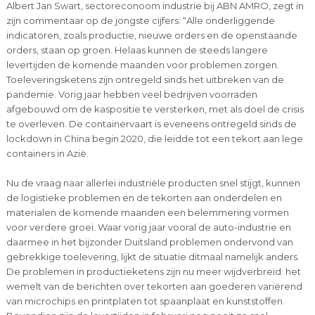
Albert Jan Swart, sectoreconoom industrie bij ABN AMRO, zegt in
zijn commentaar op de jongste cijfers: “Alle onderliggende
indicatoren, zoals productie, nieuwe orders en de openstaande
orders, staan op groen. Helaas kunnen de steeds langere
levertijden de komende maanden voor problemen zorgen.
Toeleveringsketens zijn ontregeld sinds het uitbreken van de
pandemie. Vorig jaar hebben veel bedrijven voorraden
afgebouwd om de kaspositie te versterken, met als doel de crisis
te overleven. De containervaart is eveneens ontregeld sinds de
lockdown in China begin 2020, die leidde tot een tekort aan lege
containers in Azië.
Nu de vraag naar allerlei industriële producten snel stijgt, kunnen
de logistieke problemen en de tekorten aan onderdelen en
materialen de komende maanden een belemmering vormen
voor verdere groei. Waar vorig jaar vooral de auto-industrie en
daarmee in het bijzonder Duitsland problemen ondervond van
gebrekkige toelevering, lijkt de situatie ditmaal namelijk anders.
De problemen in productieketens zijn nu meer wijdverbreid: het
wemelt van de berichten over tekorten aan goederen variërend
van microchips en printplaten tot spaanplaat en kunststoffen.