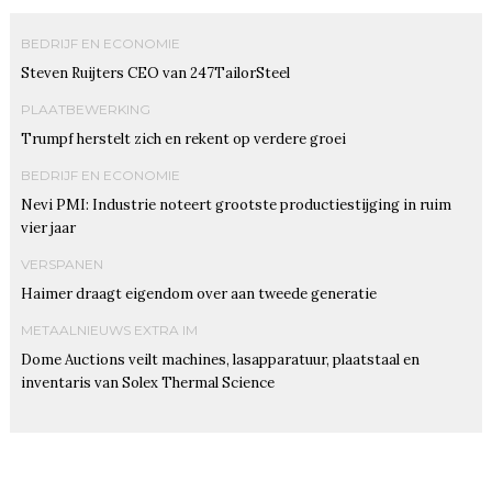
BEDRIJF EN ECONOMIE
Steven Ruijters CEO van 247TailorSteel
PLAATBEWERKING
Trumpf herstelt zich en rekent op verdere groei
BEDRIJF EN ECONOMIE
Nevi PMI: Industrie noteert grootste productiestijging in ruim
vier jaar
VERSPANEN
Haimer draagt eigendom over aan tweede generatie
METAALNIEUWS EXTRA IM
Dome Auctions veilt machines, lasapparatuur, plaatstaal en
inventaris van Solex Thermal Science