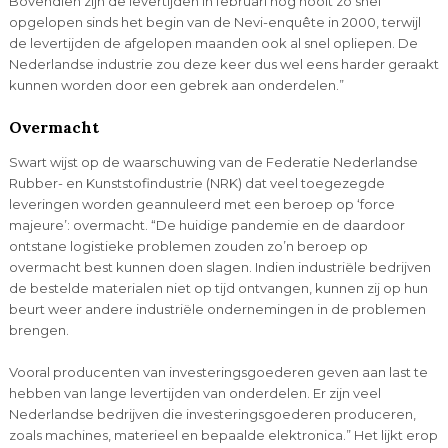
Bovendien zijn de levertijden in februari nog nooit zo snel
opgelopen sinds het begin van de Nevi-enquête in 2000, terwijl
de levertijden de afgelopen maanden ook al snel opliepen. De
Nederlandse industrie zou deze keer dus wel eens harder geraakt
kunnen worden door een gebrek aan onderdelen.”
Overmacht
Swart wijst op de waarschuwing van de Federatie Nederlandse
Rubber- en Kunststofindustrie (NRK) dat veel toegezegde
leveringen worden geannuleerd met een beroep op ‘force
majeure’: overmacht. “De huidige pandemie en de daardoor
ontstane logistieke problemen zouden zo’n beroep op
overmacht best kunnen doen slagen. Indien industriële bedrijven
de bestelde materialen niet op tijd ontvangen, kunnen zij op hun
beurt weer andere industriële ondernemingen in de problemen
brengen.
Vooral producenten van investeringsgoederen geven aan last te
hebben van lange levertijden van onderdelen. Er zijn veel
Nederlandse bedrijven die investeringsgoederen produceren,
zoals machines, materieel en bepaalde elektronica.” Het lijkt erop