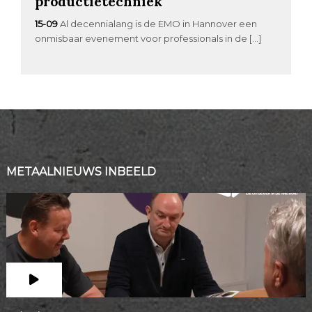
productietechniek
15-09
Al decennialang is de EMO in Hannover een
onmisbaar evenement voor professionals in de […]
METAALNIEUWS INBEELD