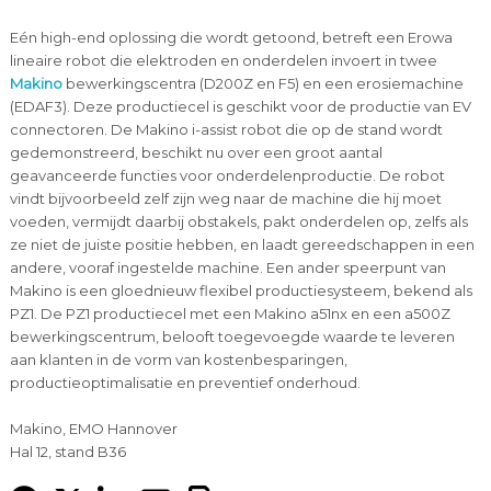
Eén high-end oplossing die wordt getoond, betreft een Erowa
lineaire robot die elektroden en onderdelen invoert in twee
Makino
bewerkingscentra (D200Z en F5) en een erosiemachine
(EDAF3). Deze productiecel is geschikt voor de productie van EV
connectoren. De Makino i-assist robot die op de stand wordt
gedemonstreerd, beschikt nu over een groot aantal
geavanceerde functies voor onderdelenproductie. De robot
vindt bijvoorbeeld zelf zijn weg naar de machine die hij moet
voeden, vermijdt daarbij obstakels, pakt onderdelen op, zelfs als
ze niet de juiste positie hebben, en laadt gereedschappen in een
andere, vooraf ingestelde machine. Een ander speerpunt van
Makino is een gloednieuw flexibel productiesysteem, bekend als
PZ1. De PZ1 productiecel met een Makino a51nx en een a500Z
bewerkingscentrum, belooft toegevoegde waarde te leveren
aan klanten in de vorm van kostenbesparingen,
productieoptimalisatie en preventief onderhoud.
Makino, EMO Hannover
Hal 12, stand B36