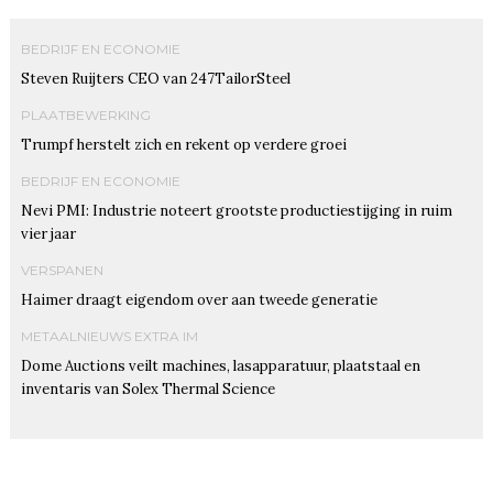
BEDRIJF EN ECONOMIE
Steven Ruijters CEO van 247TailorSteel
PLAATBEWERKING
Trumpf herstelt zich en rekent op verdere groei
BEDRIJF EN ECONOMIE
Nevi PMI: Industrie noteert grootste productiestijging in ruim
vier jaar
VERSPANEN
Haimer draagt eigendom over aan tweede generatie
METAALNIEUWS EXTRA IM
Dome Auctions veilt machines, lasapparatuur, plaatstaal en
inventaris van Solex Thermal Science