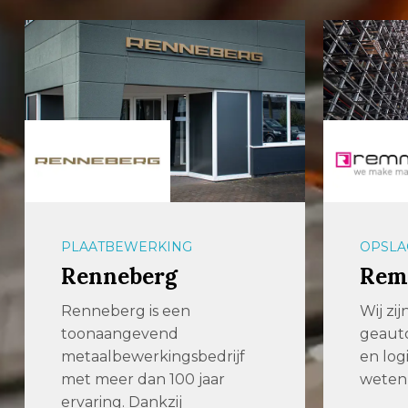
PLAATBEWERKING
OPSLA
Renneberg
Rem
Renneberg is een
Wij zij
toonaangevend
geauto
metaalbewerkingsbedrijf
en log
met meer dan 100 jaar
weten 
ervaring. Dankzij