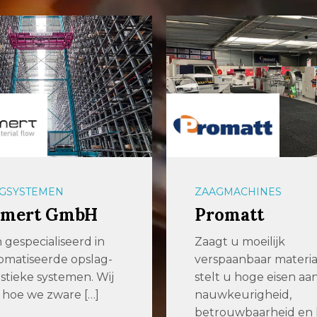
GSYSTEMEN
ZAAGMACHINES
mert GmbH
Promatt
n gespecialiseerd in
Zaagt u moeilijk
matiseerde opslag-
verspaanbaar materia
istieke systemen. Wij
stelt u hoge eisen aa
hoe we zware […]
nauwkeurigheid,
betrouwbaarheid en 