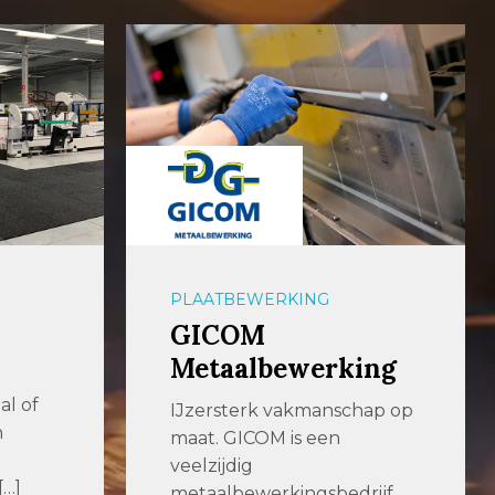
PLAATBEWERKING
GICOM
Metaalbewerking
al of
IJzersterk vakmanschap op
n
maat. GICOM is een
veelzijdig
[…]
metaalbewerkingsbedrijf