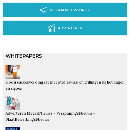
METAALNIEUWSBRIEF
ADVERTEREN
WHITEPAPERS
Hoe u succesvol omgaat met stof, lawaai en trillingen bij het zagen
en slijpen
Adverteren MetaalNieuws – VerspaningsNieuws –
PlaatBewerkingsNieuws