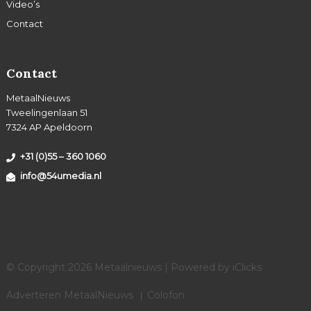
Video’s
Contact
Contact
MetaalNieuws
Tweelingenlaan 51
7324 AP Apeldoorn
+31 (0)55 – 360 1060
info@54umedia.nl
© Copyright 2026 Metaalnieuws | Powered by
iClicks
Adverteren MetaalNieuws
Colofon