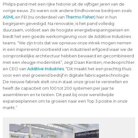
Philips-pand met een rijke historie uit de vijftiger jaren van de
vorige eeuw. Zo waren ook andere Eindhovense bedrijven zoals
ASML
en FEI (nu onderdeel van
Thermo Fisher
) hier in hun
beginjaren gevestigd. Na renovatie, is het pand volledig
duurzaam, voldoet aan de hoogste energiebesparingseisen en
biedt het een goede werkomgeving voor de Additive Industries
teams. “We zijn trots dat we opnieuw onze intrek mogen nemen
in een inspirerend voorbeeld van industrieel erfgoed waar we de
oorspronkelijke architectuur hebben bewaard en gecombineerd
met een vleugje moderniteit”, zegt Daan Kersten, medeoprichter
en CEO van
Additive Industries
. “Dit maakt het een prachtig thuis
voor een snel groeiend bedrijf in digitale fabricagetechnologie.
De nieuwe fabriek stelt ons in staat onze groei te versnellen en
heeft de capaciteit om 100 tot 200 systemen per jaar te
assembleren en te testen. Dit past bij onze wereldwijde
expansieplannen om te groeien naar een Top 3 positie in onze
markt.”