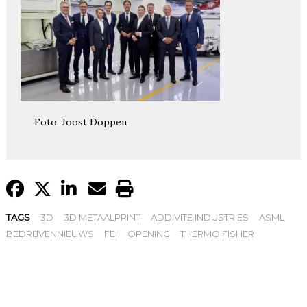
Foto: Joost Doppen
TAGS
3D
3D METAALPRINT
ADDIVITE INDUSTRIES
ASML
BEDRIJVENNIEUWS
FEI
OPENING
THERMO FISHER