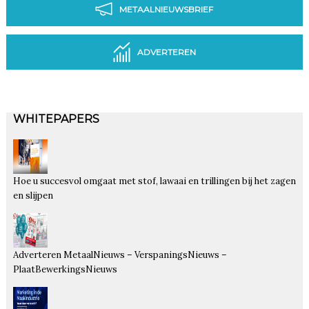
METAALNIEUWSBRIEF
ADVERTEREN
WHITEPAPERS
Hoe u succesvol omgaat met stof, lawaai en trillingen bij het zagen
en slijpen
Adverteren MetaalNieuws – VerspaningsNieuws –
PlaatBewerkingsNieuws