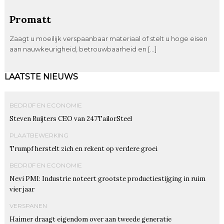
Promatt
Zaagt u moeilijk verspaanbaar materiaal of stelt u hoge eisen
aan nauwkeurigheid, betrouwbaarheid en […]
LAATSTE NIEUWS
BEDRIJF EN ECONOMIE
Steven Ruijters CEO van 247TailorSteel
PLAATBEWERKING
Trumpf herstelt zich en rekent op verdere groei
BEDRIJF EN ECONOMIE
Nevi PMI: Industrie noteert grootste productiestijging in ruim
vier jaar
VERSPANEN
Haimer draagt eigendom over aan tweede generatie