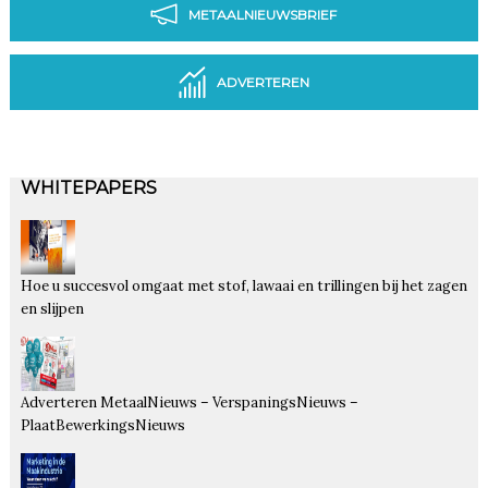
METAALNIEUWSBRIEF
ADVERTEREN
WHITEPAPERS
Hoe u succesvol omgaat met stof, lawaai en trillingen bij het zagen
en slijpen
Adverteren MetaalNieuws – VerspaningsNieuws –
PlaatBewerkingsNieuws