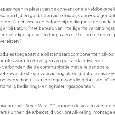
oepassingen in plaats van de conventionele veldbekabel
paren tijd en geld, laten zich duidelijk eenvoudiger o
eder functiescala en helpen bij de diagnose en snelle l
ger bij Eaton. “Met behulp van intelligente verbinding
j eenvoudige apparaten toepassen die tot nu toe een ei
vereisten.”
modules toegepast die bij standaardcomponenten bijvoo
dules worden vervolgens via gestandaardiseerde
y verbonden die de communicatie met alle gangbare
 zowel de stroomvoorziening als de datatransmissie ve
ringsbedrading tussen de tegenwoordig gebruikte I/O-
rters, bedienings- en signaleringsapparaten.
tniveau zoals SmartWire-DT kunnen de kosten voor de 
rs kunnen de arbeidstijd voor ontwikkeling, montage 