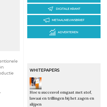
DIGITALE KRANT
METAALNIEUWSBRIEF
ADVERTEREN
entionele
ën
WHITEPAPERS
oductie
,
Hoe u succesvol omgaat met stof,
lawaai en trillingen bij het zagen en
slijpen