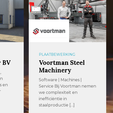
PLAATBEWERKING
l
Wouters Cutting &
Welding
Your partner for ingenious
n nemen
cutting & welding Bij
Wouters Cutting & Welding
staan kwaliteit, […]