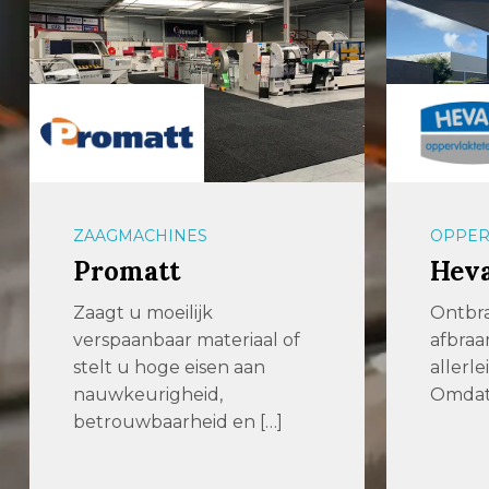
OPPERVLAKTETECHNIEK
PLAAT
Hevami
Th. 
Ontbraam- of
Th. Wo
afbraammachines zijn er in
verhuu
allerlei soorten en maten.
onder
Omdat er ook zoveel […]
geree
onder
lasvoo