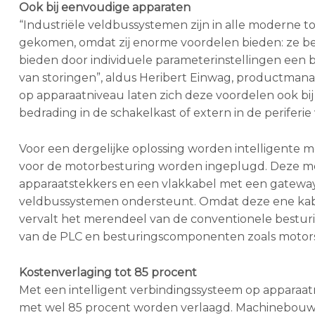
Ook bij eenvoudige apparaten
“Industriële veldbussystemen zijn in alle moderne t
gekomen, omdat zij enorme voordelen bieden: ze bes
bieden door individuele parameterinstellingen een br
van storingen”, aldus Heribert Einwag, productmana
op apparaatniveau laten zich deze voordelen ook bi
bedrading in de schakelkast of extern in de periferie 
Voor een dergelijke oplossing worden intelligente 
voor de motorbesturing worden ingeplugd. Deze mo
apparaatstekkers en een vlakkabel met een gatewa
veldbussystemen ondersteunt. Omdat deze ene kabel
vervalt het merendeel van de conventionele bestu
van de PLC en besturingscomponenten zoals motorsta
Kostenverlaging tot 85 procent
Met een intelligent verbindingssysteem op apparaa
met wel 85 procent worden verlaagd. Machinebouwe