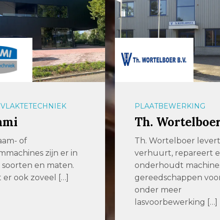
BEWERKING
PLAATBEWERKING
Wortelboer BV
Voortman Stee
Machinery
rtelboer levert,
rt, repareert en
Software | Machines |
houdt machines en
Service Bij Voortma
dschappen voor
we complexiteit en
 meer
inefficiëntie in
rbewerking […]
staalproductie […]