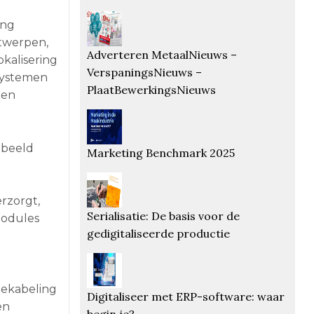
ing
ntwerpen,
Adverteren MetaalNieuws –
okalisering
VerspaningsNieuws –
ssystemen
PlaatBewerkingsNieuws
gen
rbeeld
Marketing Benchmark 2025
rzorgt,
Serialisatie: De basis voor de
modules
gedigitaliseerde productie
bekabeling
Digitaliseer met ERP-software: waar
en
begin je?