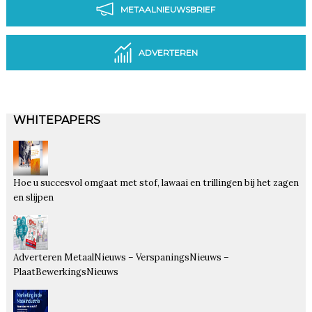
METAALNIEUWSBRIEF
ADVERTEREN
WHITEPAPERS
Hoe u succesvol omgaat met stof, lawaai en trillingen bij het zagen
en slijpen
Adverteren MetaalNieuws – VerspaningsNieuws –
PlaatBewerkingsNieuws