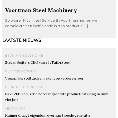
Voortman Steel Machinery
Software | Machines | Service Bij Voortman nemen we
complexiteit en inefficiëntie in staalproductie […]
LAATSTE NIEUWS
BEDRIJF EN ECONOMIE
Steven Ruijters CEO van 247TailorSteel
PLAATBEWERKING
Trumpf herstelt zich en rekent op verdere groei
BEDRIJF EN ECONOMIE
Nevi PMI: Industrie noteert grootste productiestijging in ruim
vier jaar
VERSPANEN
Haimer draagt eigendom over aan tweede generatie