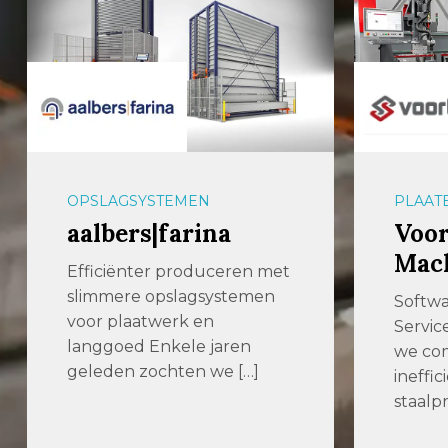
PLAATBEWERKING
PLAAT
Voortman Steel
Ren
Machinery
Renne
toona
Software | Machines |
metaal
Service Bij Voortman nemen
met me
we complexiteit en
ervari
inefficiëntie in
verre
staalproductie […]
automa