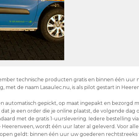
cember technische producten gratis en binnen één uur 
g, met de naam Lasaulec.nu, is als pilot gestart in Heere
den automatisch gepickt, op maat ingepakt en bezorgd 
at je een order die je online plaatst, de volgende dag o
aard met de gratis 1-uurslevering. Iedere bestelling via
erenveen, wordt één uur later al geleverd. Voor alle 
 kopen geldt: binnen één uur uw goederen rechtstreeks