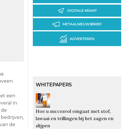
DIGITALE KRANT
METAALNIEUWSBRIEF
ADVERTEREN
na
nveen.
WHITEPAPERS
met een
veral in
 de
Hoe u succesvol omgaat met stof,
bedrijven,
lawaai en trillingen bij het zagen en
 van de
slijpen