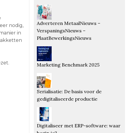
e
Adverteren MetaalNieuws –
eer nodig,
VerspaningsNieuws –
manier in
PlaatBewerkingsNieuws
pakketten
zet.
Marketing Benchmark 2025
Serialisatie: De basis voor de
gedigitaliseerde productie
Digitaliseer met ERP-software: waar
begin je?