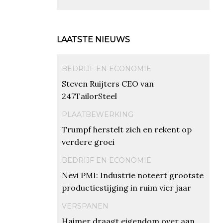
LAATSTE NIEUWS
BEDRIJF EN ECONOMIE
Steven Ruijters CEO van
247TailorSteel
PLAATBEWERKING
Trumpf herstelt zich en rekent op
verdere groei
BEDRIJF EN ECONOMIE
Nevi PMI: Industrie noteert grootste
productiestijging in ruim vier jaar
VERSPANEN
Haimer draagt eigendom over aan