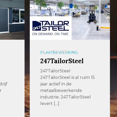
PLAATBEWERKING
aalbers|wico
Met ons geavanceerde
im 15
machinepark kunnen we
elke denkbare bewerking
voor u uitvoeren, met de […]
eel