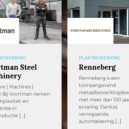
BEWERKING
PLAATBEWERKING
neberg
247TailorSteel
berg is een
247TailorSteel
angevend
247TailorSteel is al ru
bewerkingsbedrijf
jaar actief in de
er dan 100 jaar
metaalbewerkende
ng. Dankzij
industrie. 247TailorSt
gaande
levert […]
tisering […]