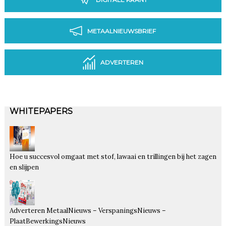
METAALNIEUWSBRIEF
ADVERTEREN
WHITEPAPERS
Hoe u succesvol omgaat met stof, lawaai en trillingen bij het zagen
en slijpen
Adverteren MetaalNieuws – VerspaningsNieuws –
PlaatBewerkingsNieuws