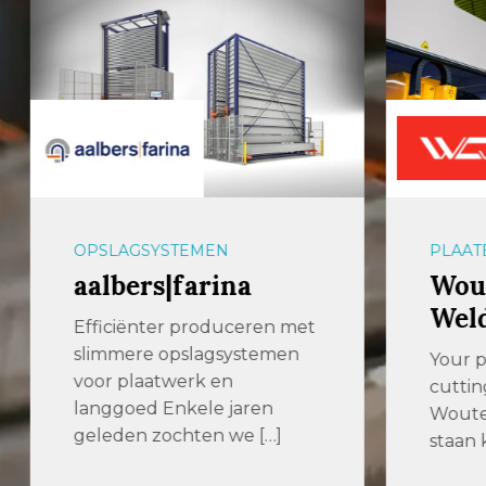
OPSLAGSYSTEMEN
PLAAT
aalbers|farina
Wout
Wel
Efficiënter produceren met
slimmere opslagsystemen
Your p
voor plaatwerk en
cuttin
langgoed Enkele jaren
Woute
geleden zochten we […]
staan k