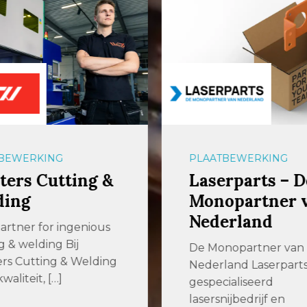
BEWERKING
PLAATBEWERKING
ers Cutting &
Laserparts – D
ding
Monopartner 
Nederland
artner for ingenious
g & welding Bij
De Monopartner van
rs Cutting & Welding
Nederland Laserparts 
waliteit, […]
gespecialiseerd
lasersnijbedrijf en