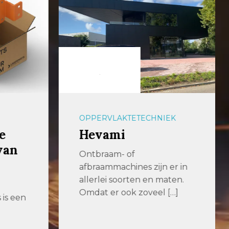
OPPERVLAKTETECHNIEK
e
Hevami
van
Ontbraam- of
afbraammachines zijn er in
allerlei soorten en maten.
Omdat er ook zoveel […]
is een