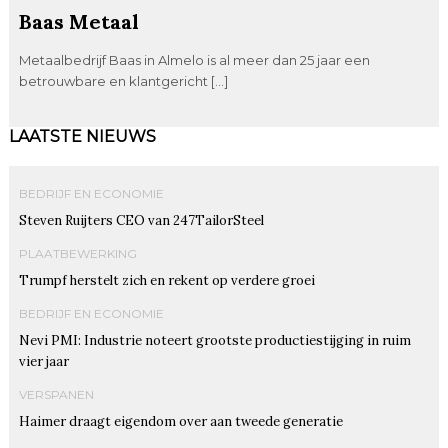
Baas Metaal
Metaalbedrijf Baas in Almelo is al meer dan 25 jaar een
betrouwbare en klantgericht […]
LAATSTE NIEUWS
BEDRIJF EN ECONOMIE
Steven Ruijters CEO van 247TailorSteel
PLAATBEWERKING
Trumpf herstelt zich en rekent op verdere groei
BEDRIJF EN ECONOMIE
Nevi PMI: Industrie noteert grootste productiestijging in ruim
vier jaar
VERSPANEN
Haimer draagt eigendom over aan tweede generatie