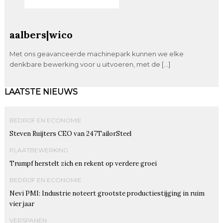
aalbers|wico
Met ons geavanceerde machinepark kunnen we elke
denkbare bewerking voor u uitvoeren, met de […]
LAATSTE NIEUWS
BEDRIJF EN ECONOMIE
Steven Ruijters CEO van 247TailorSteel
PLAATBEWERKING
Trumpf herstelt zich en rekent op verdere groei
BEDRIJF EN ECONOMIE
Nevi PMI: Industrie noteert grootste productiestijging in ruim
vier jaar
VERSPANEN