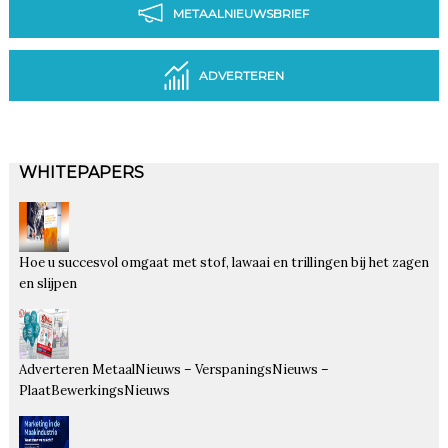
METAALNIEUWSBRIEF
ADVERTEREN
WHITEPAPERS
Hoe u succesvol omgaat met stof, lawaai en trillingen bij het zagen
en slijpen
Adverteren MetaalNieuws – VerspaningsNieuws –
PlaatBewerkingsNieuws